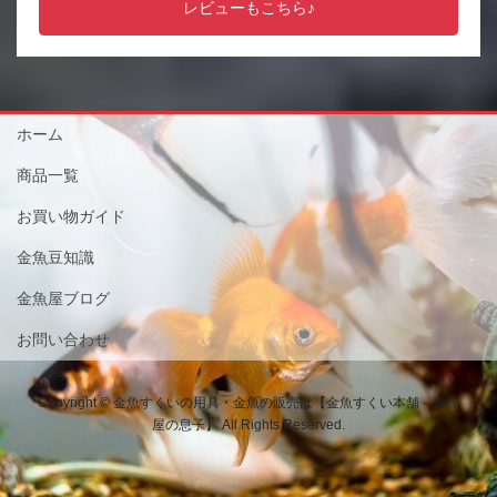
レビューもこちら♪
ホーム
商品一覧
お買い物ガイド
金魚豆知識
金魚屋ブログ
お問い合わせ
Copyright © 金魚すくいの用具・金魚の販売は【金魚すくい本舗－金魚
屋の息子】 All Rights Reserved.