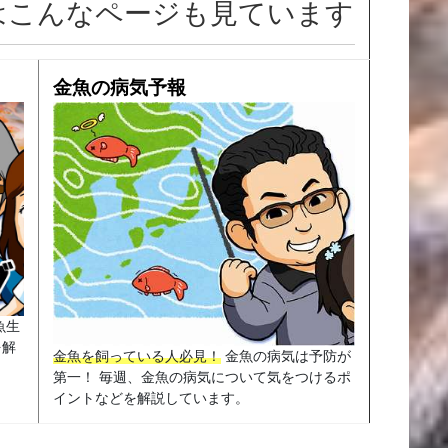
はこんなページも見ています
金魚の病気予報
魚生
を解
金魚を飼っている人必見！
金魚の病気は予防が
第一！ 毎週、金魚の病気について気をつけるポ
イントなどを解説しています。