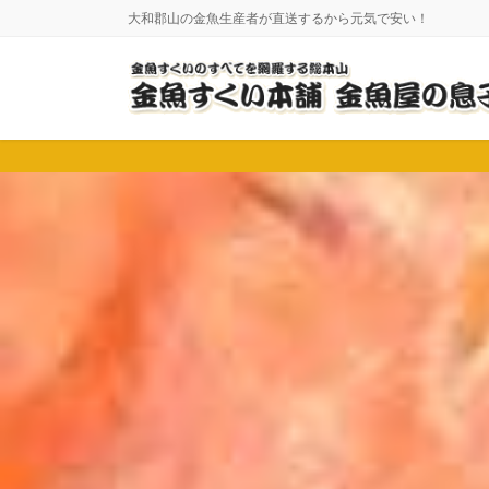
コ
ナ
大和郡山の金魚生産者が直送するから元気で安い！
ン
ビ
テ
ゲ
ン
ー
ツ
シ
に
ョ
移
ン
動
に
移
動