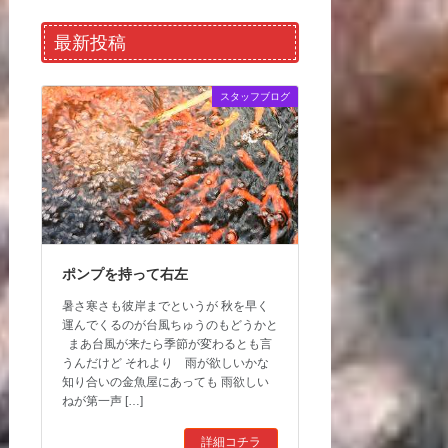
最新投稿
スタッフブログ
ポンプを持って右左
暑さ寒さも彼岸までというが 秋を早く
運んでくるのが台風ちゅうのもどうかと
まあ台風が来たら季節が変わるとも言
うんだけど それより 雨が欲しいかな
知り合いの金魚屋にあっても 雨欲しい
ねが第一声 […]
詳細コチラ