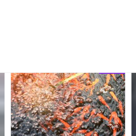
ポンプを持って右左
暑さ寒さも彼岸までというが 秋を早く運んでくるのが台風ちゅ
うのもどうかと まあ台風が来たら季節が変わるとも言うんだ
けど それより 雨が欲しいかな 知り合いの金魚屋にあっても
雨欲しいねが第一声 […]
詳細コチラ
スタッフブログ