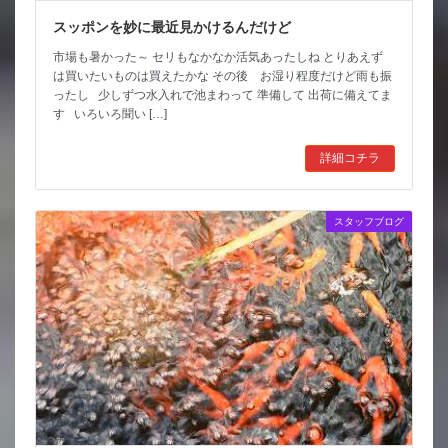
スッポンを妙に最近見かけるんだけど
市場も暑かった～ セリもなかなか活気あったしね とりあえず
は買いたいものは買えたかな その後 お湿り程度だけど雨も振
ったし 少しずつ水入れで池まわって 準備して 出荷に備えてま
す いろいろ聞い […]
詳細コチラ
スタッフブログ