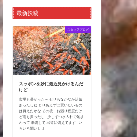
最新投稿
スタッフブログ
スッポンを妙に最近見かけるんだ
けど
市場も暑かった～ セリもなかなか活気
あったしね とりあえずは買いたいもの
は買えたかな その後 お湿り程度だけ
ど雨も振ったし 少しずつ水入れで池ま
わって 準備して 出荷に備えてます い
ろいろ聞い […]