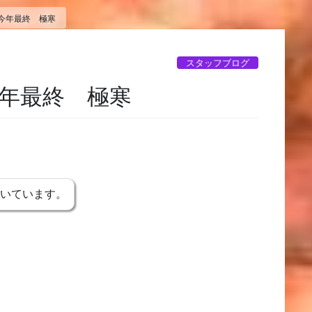
今年最終 極寒
スタッフブログ
年最終 極寒
書いています。