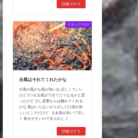
詳細コチラ
スタッフブログ
台風はそれてくれたかな
台風の風かな風が強いね 涼しくていい
けど 3つも台風ができてどうなるかと思
ったけど 少し直撃からは離れてくれる
かな 風はいらないから少しだけ雨が欲
しいところだけど まあ風が吹いて涼し
く 動きやすいので水入れ […]
詳細コチラ