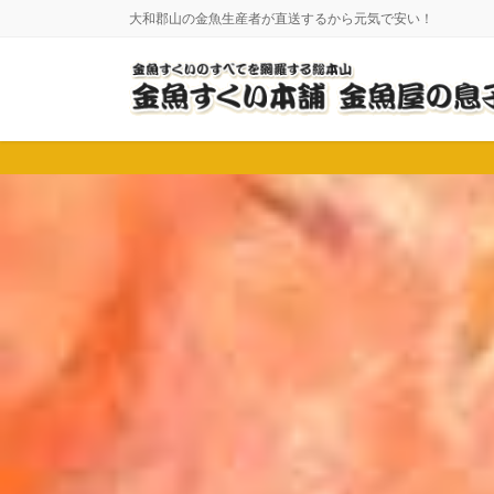
コ
ナ
大和郡山の金魚生産者が直送するから元気で安い！
ン
ビ
テ
ゲ
ン
ー
ツ
シ
に
ョ
移
ン
動
に
移
動