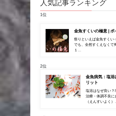
人気記事ランキング
1位
金魚すくいの極意 | 
祭りといえば金魚すくい
でも、全然すくえなくて
１…
2位
金魚病気：塩浴
リット
塩浴はなぜ良い？
治療・体調不良に
（えんすいよく）