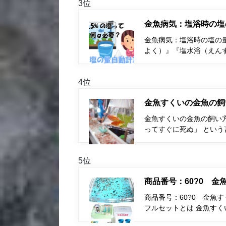
3位
金魚病気：塩浴時の塩
金魚病気：塩浴時の塩の量
よく）』『塩水浴（えん
4位
金魚すくいの金魚の飼
金魚すくいの金魚の飼い
ってすぐに死ぬ」 とい
5位
商品番号：60?0 
商品番号：60?0 金魚
フルセットとは 金魚す