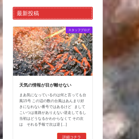
最新投稿
スタッフブログ
天気の情報が目が離せない
まあ気になっているのは何と言っても台
風15号 この辺の数の台風はあんまり好
きになれない番号ではあるけど まして
こいつは進路がありえない逆走してるし
当初はどうなるかわからなくて その次
は それる予報で次は逆 […]
詳細コチラ