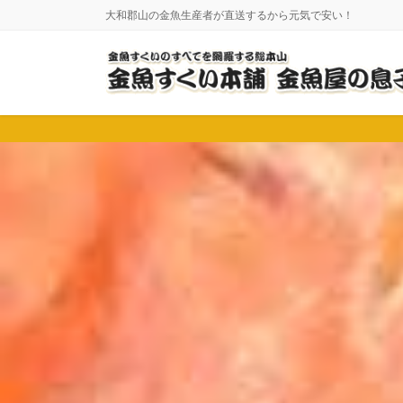
コ
ナ
大和郡山の金魚生産者が直送するから元気で安い！
ン
ビ
テ
ゲ
ン
ー
ツ
シ
に
ョ
移
ン
動
に
移
動