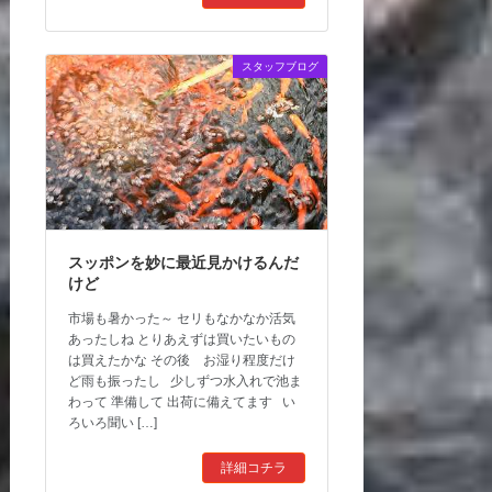
スタッフブログ
スッポンを妙に最近見かけるんだ
けど
市場も暑かった～ セリもなかなか活気
あったしね とりあえずは買いたいもの
は買えたかな その後 お湿り程度だけ
ど雨も振ったし 少しずつ水入れで池ま
わって 準備して 出荷に備えてます い
ろいろ聞い […]
詳細コチラ