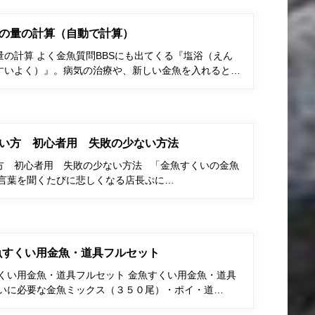
の量の計算（自動で計算）
の計算 よく金魚質問BBSにも出てくる『塩浴（えん
すいよく）』。病気の治療や、新しい金魚を入れると…
い方 初心者用 失敗の少ない方法
方 初心者用 失敗の少ない方法 「金魚すくいの金魚
う言葉を聞くたびに悲しくなる店長ぷに…
金魚すくい用金魚・道具フルセット
すくい用金魚・道具フルセット 金魚すくい用金魚・道具
くいに必要な金魚ミックス（３５０尾）・ポイ・道…