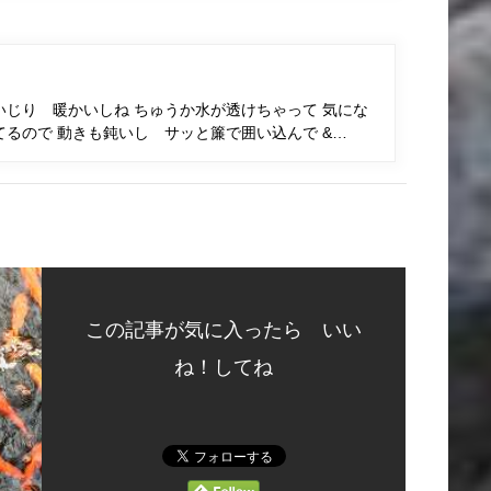
じり 暖かいしね ちゅうか水が透けちゃって 気にな
るので 動きも鈍いし サッと簾で囲い込んで &…
この記事が気に入ったら いい
ね！してね