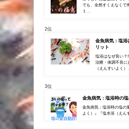
でも、全然すくえなくて
１…
2位
金魚病気：塩浴
リット
塩浴はなぜ良い？
治療・体調不良に
（えんすいよく）
3位
金魚病気：塩浴時の塩
金魚病気：塩浴時の塩の量
よく）』『塩水浴（えん