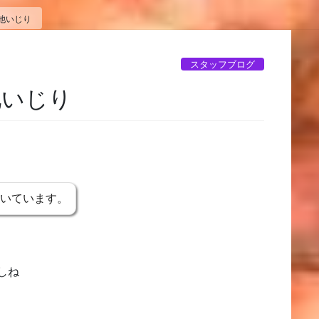
池いじり
スタッフブログ
池いじり
書いています。
しね