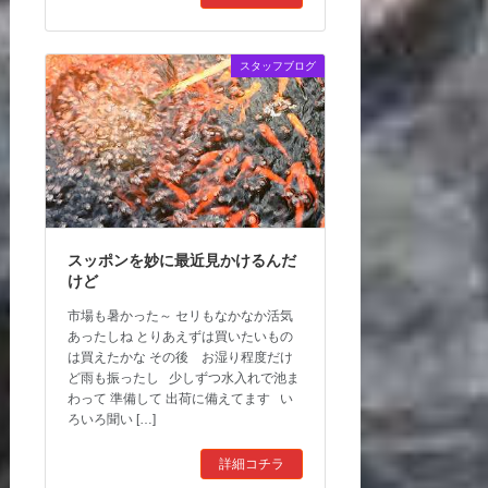
スタッフブログ
スッポンを妙に最近見かけるんだ
けど
市場も暑かった～ セリもなかなか活気
あったしね とりあえずは買いたいもの
は買えたかな その後 お湿り程度だけ
ど雨も振ったし 少しずつ水入れで池ま
わって 準備して 出荷に備えてます い
ろいろ聞い […]
詳細コチラ