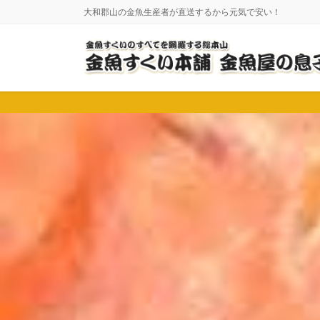
コ
ナ
大和郡山の金魚生産者が直送するから元気で安い！
ン
ビ
テ
ゲ
ン
ー
ツ
シ
に
ョ
移
ン
動
に
移
動