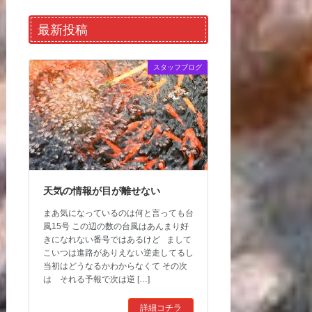
最新投稿
スタッフブログ
天気の情報が目が離せない
まあ気になっているのは何と言っても台
風15号 この辺の数の台風はあんまり好
きになれない番号ではあるけど まして
こいつは進路がありえない逆走してるし
当初はどうなるかわからなくて その次
は それる予報で次は逆 […]
詳細コチラ