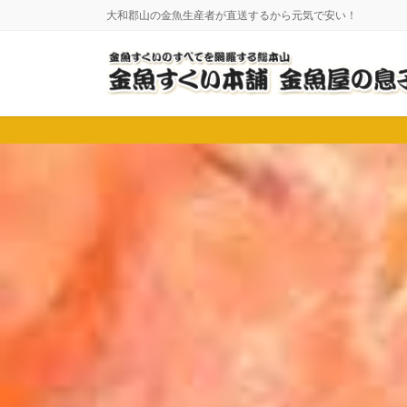
コ
ナ
大和郡山の金魚生産者が直送するから元気で安い！
ン
ビ
テ
ゲ
ン
ー
ツ
シ
に
ョ
移
ン
動
に
移
動