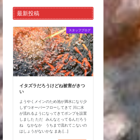
最新投稿
スタッフブログ
イタズラだろうけどね被害がきつ
い
ようやくメインのため池が満水になり少
しずつオーバーフローしてきて 川に水
が流れるようになってきてポンプを設置
しました ただ みんなとってるんだろう
ね なかなか うちまで流れてこないの
はしょうがないかな まあ […]