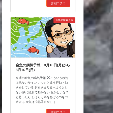
詳細コチラ
金魚の病気予報
金魚の病気予報｜8月10日(月)から
8月16日(日)
今週の金魚の病気予報
こういう状況
は危ないサイン いつもと違う行動・動
きをしている 餌をあまり食べようとし
ない 隅に隠れて動かない おかしいな？
と思ったら しばらく餌をあげるのを中
止する 金魚は消化器官が […]
詳細コチラ