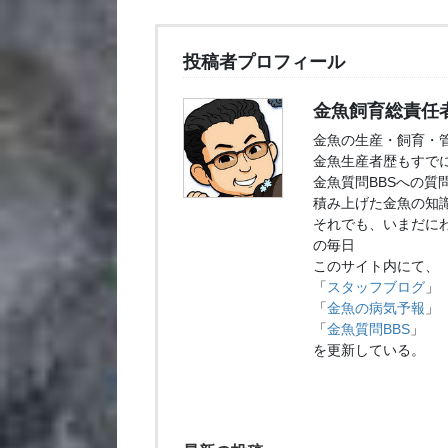
投稿者プロフィール
金魚飼育総責任
金魚の生産・飼育・
金魚生産者歴もすでに
金魚質問BBSへの質
積み上げた金魚の知
それでも、いまだに
の毎日
このサイト内にて、
「
スタッフブログ
」
「
金魚の病気予報
」
「
金魚質問BBS
」
を更新している。