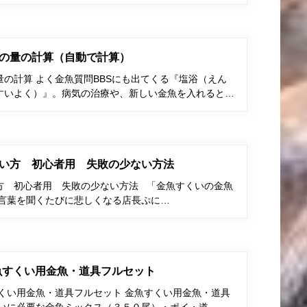
の量の計算（自動で計算）
の計算 よく金魚質問BBSにも出てくる『塩浴（えん
すいよく）』。病気の治療や、新しい金魚を入れると…
い方 初心者用 失敗の少ない方法
方 初心者用 失敗の少ない方法 「金魚すくいの金魚
う言葉を聞くたびに悲しくなる店長ぷに…
金魚すくい用金魚・道具フルセット
すくい用金魚・道具フルセット 金魚すくい用金魚・道具