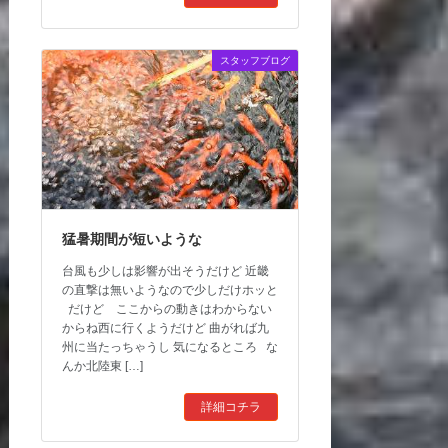
スタッフブログ
猛暑期間が短いような
台風も少しは影響が出そうだけど 近畿
の直撃は無いようなので少しだけホッと
だけど ここからの動きはわからない
からね西に行くようだけど 曲がれば九
州に当たっちゃうし 気になるところ な
んか北陸東 […]
詳細コチラ