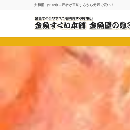
コ
ナ
大和郡山の金魚生産者が直送するから元気で安い！
ン
ビ
テ
ゲ
ン
ー
ツ
シ
に
ョ
移
ン
動
に
移
動