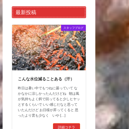
最新投稿
スタッフブログ
こんな水位減ることある（汗）
昨日は暑い中でもつねに曇っていて な
かなかに涼しかったんだけどね 朝は風
が気持ちよく餌で回ってると少しヒヤッ
とするくらいで いい感じだなと思って
いたんだけど お日様が昇ってくると 思
ったより雲も少なく いや […]
詳細コチラ