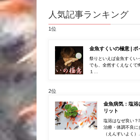
人気記事ランキング
1位
金魚すくいの極意 | 
祭りといえば金魚すくい
でも、全然すくえなくて
１…
2位
金魚病気：塩浴
リット
塩浴はなぜ良い？
治療・体調不良に
（えんすいよく）