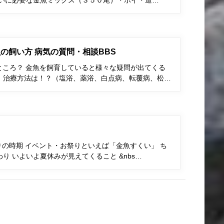
くいに必要な金魚ミックス（３５０尾）・ポイ・道…
の飼い方 病気の質問・相談BBS
ところ？ 金魚を飼育していると様々な疑問が出てくる
、治療方法は！？（塩浴、薬浴、白点病、転覆病、松…
りの時期 イベント・お祭りといえば「金魚すくい」 ち
り いよいよ夏休みが見えてくること &nbs…