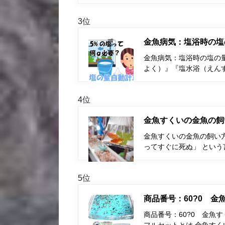
3位
金魚病気：塩浴時の塩
金魚病気：塩浴時の塩の量
よく）』『塩水浴（えん
4位
金魚すくいの金魚の飼
金魚すくいの金魚の飼い
ってすぐに死ぬ」 とい
5位
商品番号：60?0 
商品番号：60?0 金魚