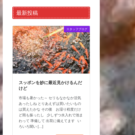
最新投稿
スタッフブログ
スッポンを妙に最近見かけるんだ
けど
市場も暑かった～ セリもなかなか活気
あったしね とりあえずは買いたいもの
は買えたかな その後 お湿り程度だけ
ど雨も振ったし 少しずつ水入れで池ま
わって 準備して 出荷に備えてます い
ろいろ聞い […]