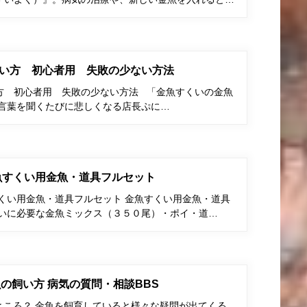
い方 初心者用 失敗の少ない方法
方 初心者用 失敗の少ない方法 「金魚すくいの金魚
う言葉を聞くたびに悲しくなる店長ぷに…
金魚すくい用金魚・道具フルセット
すくい用金魚・道具フルセット 金魚すくい用金魚・道具
くいに必要な金魚ミックス（３５０尾）・ポイ・道…
の飼い方 病気の質問・相談BBS
ところ？ 金魚を飼育していると様々な疑問が出てくる