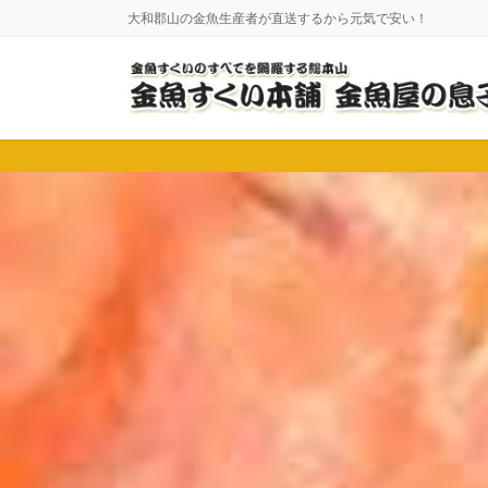
コ
ナ
大和郡山の金魚生産者が直送するから元気で安い！
ン
ビ
テ
ゲ
ン
ー
ツ
シ
に
ョ
移
ン
動
に
移
動