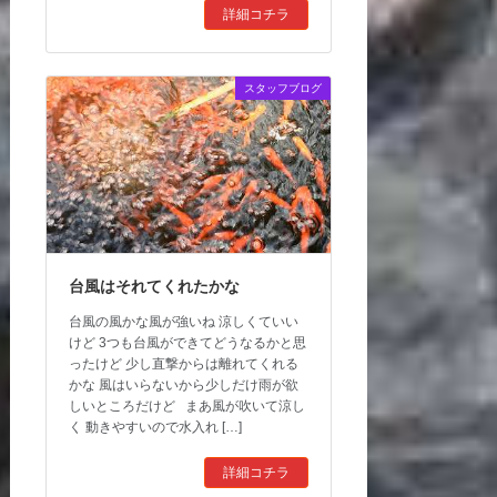
詳細コチラ
スタッフブログ
台風はそれてくれたかな
台風の風かな風が強いね 涼しくていい
けど 3つも台風ができてどうなるかと思
ったけど 少し直撃からは離れてくれる
かな 風はいらないから少しだけ雨が欲
しいところだけど まあ風が吹いて涼し
く 動きやすいので水入れ […]
詳細コチラ