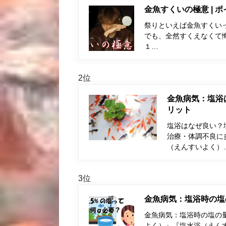
金魚すくいの極意 | 
祭りといえば金魚すくい
でも、全然すくえなくて
１…
2位
金魚病気：塩浴
リット
塩浴はなぜ良い？
治療・体調不良に
（えんすいよく）
3位
金魚病気：塩浴時の塩
金魚病気：塩浴時の塩の量
よく）』『塩水浴（えん