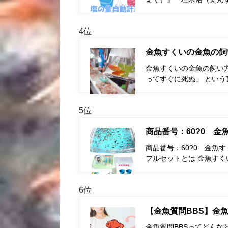
4位
金魚すくいの金魚の飼
金魚すくいの金魚の飼い
ってすぐに死ぬ」 とい
5位
商品番号：60?0 
商品番号：60?0 金魚
フルセットとは 金魚す
6位
【金魚質問BBS】金魚
金魚質問BBSってどんな