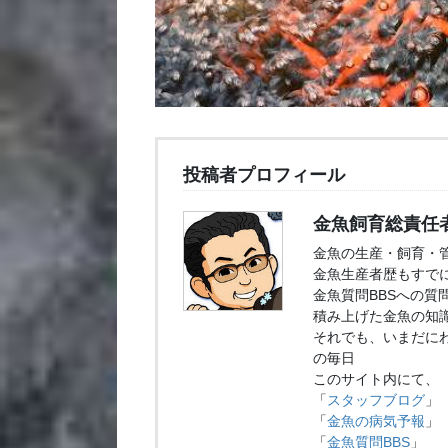
投稿者プロフィール
金魚飼育総責任
金魚の生産・飼育・
金魚生産者歴もすでに
金魚質問BBSへの質
積み上げた金魚の知
それでも、いまだに
の毎日
このサイト内にて、
「
スタッフブログ
」
「
金魚の病気予報
」
「
金魚質問BBS
」