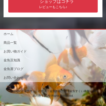
ショップはコチラ
レビューもこちら♪
ホーム
商品一覧
お買い物ガイド
金魚豆知識
金魚屋ブログ
お問い合わせ
Copyright © 金魚すくいの用具・金魚の販売は【金魚すくい本舗－金魚
屋の息子】 All Rights Reserved.