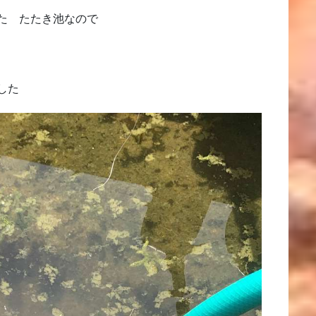
た たたき池なので
した