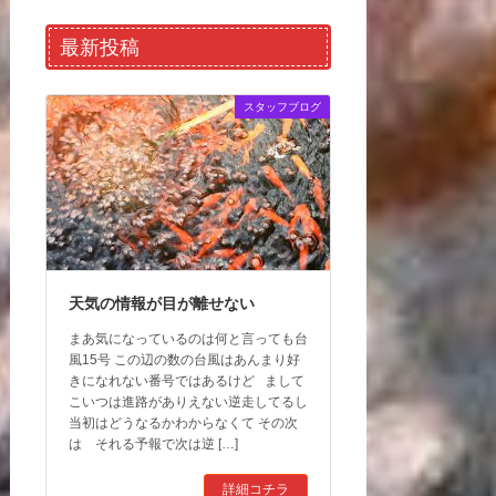
最新投稿
スタッフブログ
天気の情報が目が離せない
まあ気になっているのは何と言っても台
風15号 この辺の数の台風はあんまり好
きになれない番号ではあるけど まして
こいつは進路がありえない逆走してるし
当初はどうなるかわからなくて その次
は それる予報で次は逆 […]
詳細コチラ