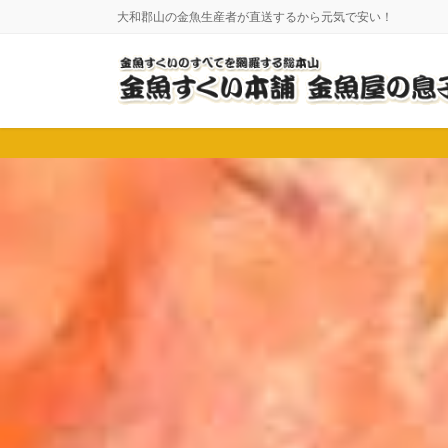
コ
ナ
大和郡山の金魚生産者が直送するから元気で安い！
ン
ビ
テ
ゲ
ン
ー
ツ
シ
に
ョ
移
ン
動
に
移
動