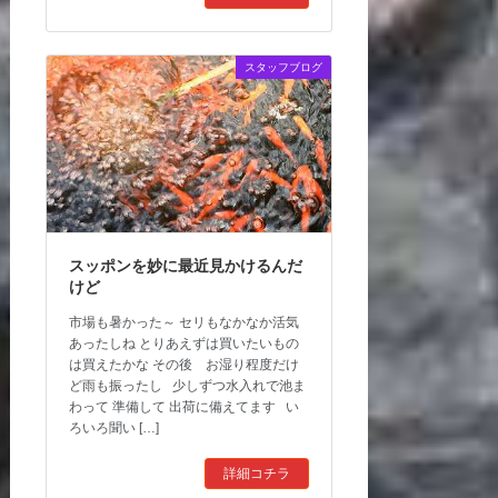
スタッフブログ
スッポンを妙に最近見かけるんだ
けど
市場も暑かった～ セリもなかなか活気
あったしね とりあえずは買いたいもの
は買えたかな その後 お湿り程度だけ
ど雨も振ったし 少しずつ水入れで池ま
わって 準備して 出荷に備えてます い
ろいろ聞い […]
詳細コチラ