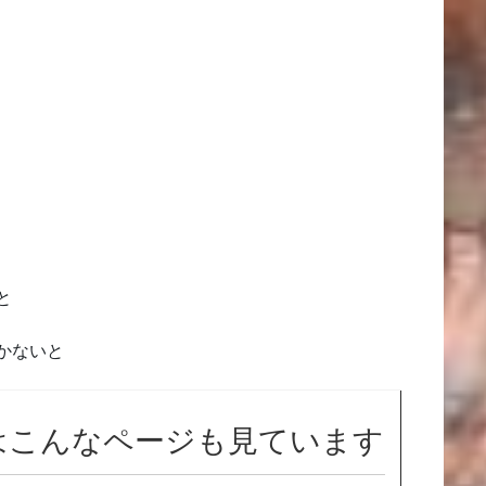
と
かないと
はこんなページも見ています