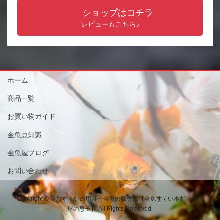
ショップはコチラ
レビューもこちら♪
ホーム
商品一覧
お買い物ガイド
金魚豆知識
金魚屋ブログ
お問い合わせ
Copyright © 金魚すくいの用具・金魚の販売は【金魚すくい本舗－金魚
屋の息子】 All Rights Reserved.