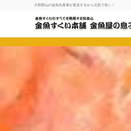
コ
ナ
大和郡山の金魚生産者が直送するから元気で安い！
ン
ビ
テ
ゲ
ン
ー
ツ
シ
に
ョ
移
ン
動
に
移
動