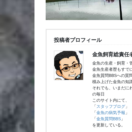
投稿者プロフィール
金魚飼育総責任
金魚の生産・飼育・
金魚生産者歴もすでに
金魚質問BBSへの質
積み上げた金魚の知
それでも、いまだに
の毎日
このサイト内にて、
「
スタッフブログ
」
「
金魚の病気予報
」
「
金魚質問BBS
」
を更新している。