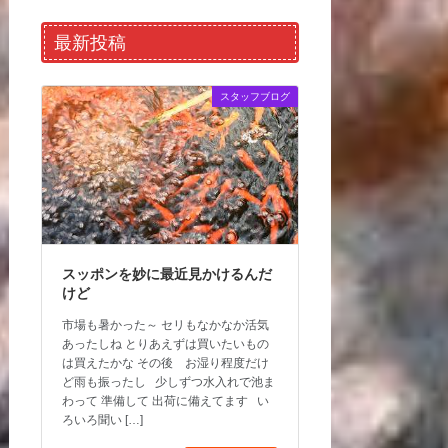
最新投稿
スタッフブログ
スッポンを妙に最近見かけるんだ
けど
市場も暑かった～ セリもなかなか活気
あったしね とりあえずは買いたいもの
は買えたかな その後 お湿り程度だけ
ど雨も振ったし 少しずつ水入れで池ま
わって 準備して 出荷に備えてます い
ろいろ聞い […]