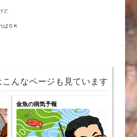
けど
ればＯＫ
はこんなページも見ています
金魚の病気予報