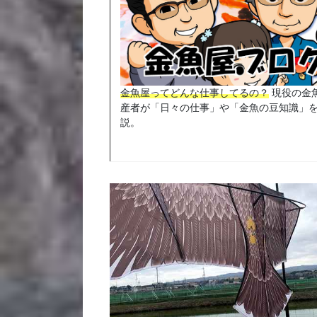
金魚屋ってどんな仕事してるの？
現役の金
産者が「日々の仕事」や「金魚の豆知識」
説。