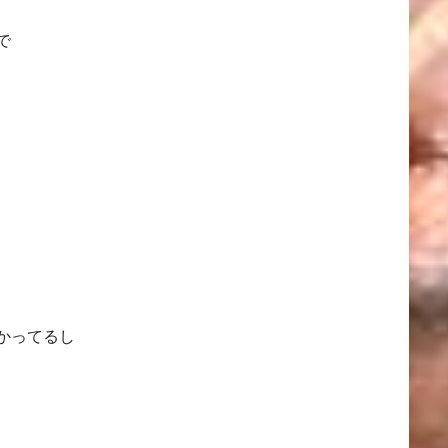
で
かってるし