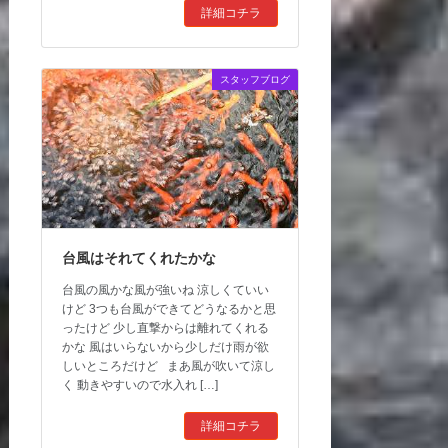
詳細コチラ
スタッフブログ
台風はそれてくれたかな
台風の風かな風が強いね 涼しくていい
けど 3つも台風ができてどうなるかと思
ったけど 少し直撃からは離れてくれる
かな 風はいらないから少しだけ雨が欲
しいところだけど まあ風が吹いて涼し
く 動きやすいので水入れ […]
詳細コチラ