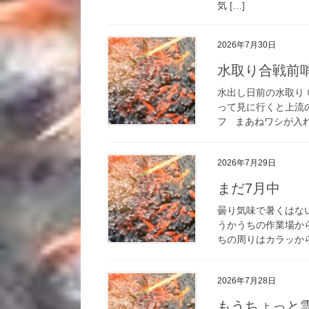
気 […]
2026年7月30日
水取り合戦前
水出し日前の水取り
って見に行くと上流
フ まあねワシが入れ
2026年7月29日
まだ7月中
曇り気味で暑くはな
うかうちの作業場か
ちの周りはカラッから
2026年7月28日
もうちょっと