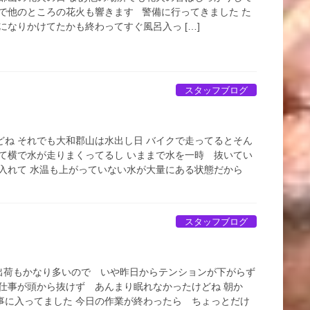
ので他のところの花火も響きます 警備に行ってきました た
になりかけてたかも終わってすぐ風呂入っ […]
スタッフブログ
どね それでも大和郡山は水出し日 バイクで走ってるとそん
って横で水が走りまくってるし いままで水を一時 抜いてい
き入れて 水温も上がっていない水が大量にある状態だから
スタッフブログ
 出荷もかなり多いので いや昨日からテンションが下がらず
と仕事が頭から抜けず あんまり眠れなかったけどね 朝か
事に入ってました 今日の作業が終わったら ちょっとだけ