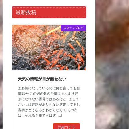
最新投稿
スタッフブログ
天気の情報が目が離せない
まあ気になっているのは何と言っても台
風15号 この辺の数の台風はあんまり好
きになれない番号ではあるけど まして
こいつは進路がありえない逆走してるし
当初はどうなるかわからなくて その次
は それる予報で次は逆 […]
詳細コチラ