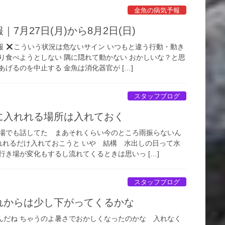
金魚の病気予報
7月27日(月)から8月2日(日)
報
こういう状況は危ないサイン いつもと違う行動・動き
り食べようとしない 隅に隠れて動かない おかしいな？と思
あげるのを中止する 金魚は消化器官が […]
スタッフブログ
に入れれる場所は入れておく
市場でも話してた まあそれくらい今のところ雨振らないん
れれるだけ入れておこうと いや 結構 水出しの日って水
行き場が変化もするし流れてくるときは思いっ […]
スタッフブログ
れからは少し下がってくるかな
んだね ちゃうのよ暑さでおかしくなったのかな 入れなく