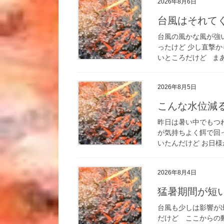
2026年8月6日
台風はそれて
台風の風かな風が強
ったけど 少し直撃
いところだけど まあ
2026年8月5日
こんな水位減
昨日は暑い中でもつ
が気持ちよく餌で回
いたんだけど お日様
2026年8月4日
猛暑期間が短
台風も少しは影響が
だけど ここからの