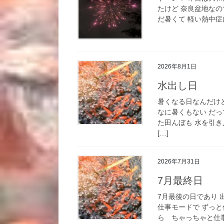
たけど 奈良盆地な
だ暑くて 軽い熱中症
2026年8月1日
水出し日
暑くなる日なんだけ
なに暑くもない だ
た田んぼも 水を引
[…]
2026年7月31日
7月最終日
7月最後の日であり
仕事モードで ずっ
ら ちゃっちゃと仕