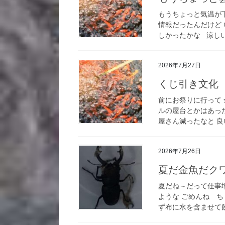
もうちょっと気温が
情報だったんだけど
しかったかな 涼しい
2026年7月27日
くじ引き文化
前にお祭りに行って
ルの屋台とかはあっ
屋さん減ったなと 良
2026年7月26日
夏だ金魚だク
夏だね～だって仕事
ような ごめんね 
ず布に水を含ませて飲