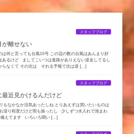
スタッフブログ
目が離せない
のは何と言っても台風15号 この辺の数の台風はあんまり好
はあるけど ましてこいつは進路がありえない逆走してるし
らなくて その次は それる予報で次は逆 […]
スタッフブログ
に最近見かけるんだけど
セリもなかなか活気あったしね とりあえずは買いたいものは
 お湿り程度だけど雨も振ったし 少しずつ水入れで池まわ
に備えてます いろいろ聞い […]