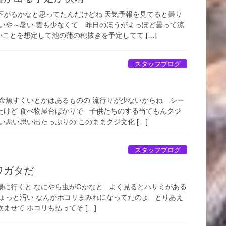
下がるかなと思ってたんだけどね 天気予報を見てると曇り
 いや～暑い 雲も少なくて 昨日のほうがよっぽど曇って涼
ことを想定して池の蒲の穂抜きを予定してて […]
スタッフブログ
 金魚すくいとかはあるものの 流行りが少ないからね シー
たけど 食べ物屋台ばかりで 子供たちのする当てもんクジ
い悪い思い出たっぷりの このままクジ文化 […]
スタッフブログ
ワガタだ
場に行くと なにやら虫がGかなと よく見るとハサミがある
ちょっと汚い なんかホコリまみれになってたのよ とりあえ
ませて ホコリも払ってそ […]