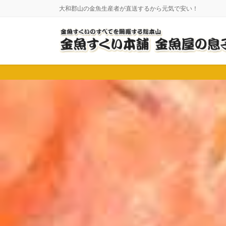
コ
ナ
大和郡山の金魚生産者が直送するから元気で安い！
ン
ビ
テ
ゲ
ン
ー
ツ
シ
に
ョ
移
ン
動
に
移
動