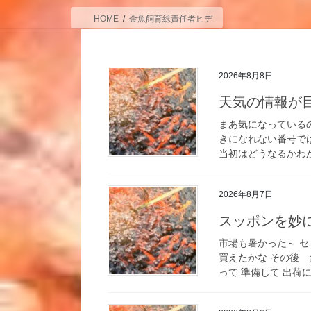
HOME
金魚飼育総責任者ヒデ
2026年8月8日
天気の情報が
まあ気になっている
きになれない番号で
当初はどうなるかわか
2026年8月7日
スッポンを妙
市場も暑かった～ 
買えたかな その後
って 準備して 出荷