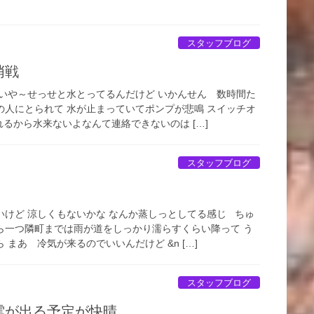
スタッフブログ
哨戦
 いや～せっせと水とってるんだけど いかんせん 数時間た
の人にとられて 水が止まっていてポンプが悲鳴 スイッチオ
るから水来ないよなんて連絡できないのは […]
スタッフブログ
いけど 涼しくもないかな なんか蒸しっとしてる感じ ちゅ
ら一つ隣町までは雨が道をしっかり濡らすくらい降って う
 まあ 冷気が来るのでいいんだけど &n […]
スタッフブログ
雲が出る予定が快晴