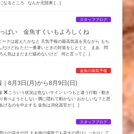
になるところ なんか北陸東 […]
スタッフブログ
いっぱい 金魚すくいもよろしくね
ピークは超えたかなと 天気予報の最高気温を見ながら もち
んだけどね ただ一番暑いときの対策をしとくと まあ 問
ろん気はまだまだ緩めないけど 何と言って […]
金魚の病気予報
8月3日(月)から8月9日(日)
報
こういう状況は危ないサイン いつもと違う行動・動き
り食べようとしない 隅に隠れて動かない おかしいな？と思
あげるのを中止する 金魚は消化器官が […]
スタッフブログ
和郡山の花火の日 まあ他の場所でも花火の音はしっかりして