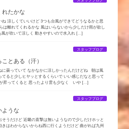
スタッフブログ
くれたかな
いね 涼しくていいけど 3つも台風ができてどうなるかと思
からは離れてくれるかな 風はいらないから少しだけ雨が欲し
風が吹いて涼しく 動きやすいので水入れ […]
スタッフブログ
ることある（汗）
ねに曇っていて なかなかに涼しかったんだけどね 朝は風
ってると少しヒヤッとするくらいで いい感じだなと思って
が昇ってくると 思ったより雲も少なく いや […]
スタッフブログ
いような
出そうだけど 近畿の直撃は無いようなので少しだけホッと
動きはわからないからね西に行くようだけど 曲がれば九州