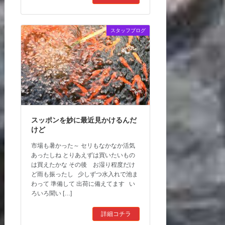
スタッフブログ
スッポンを妙に最近見かけるんだ
けど
市場も暑かった～ セリもなかなか活気
あったしね とりあえずは買いたいもの
は買えたかな その後 お湿り程度だけ
ど雨も振ったし 少しずつ水入れで池ま
わって 準備して 出荷に備えてます い
ろいろ聞い […]
詳細コチラ