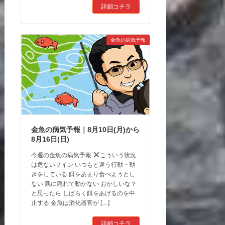
詳細コチラ
金魚の病気予報
金魚の病気予報｜8月10日(月)から
8月16日(日)
今週の金魚の病気予報
こういう状況
は危ないサイン いつもと違う行動・動
きをしている 餌をあまり食べようとし
ない 隅に隠れて動かない おかしいな？
と思ったら しばらく餌をあげるのを中
止する 金魚は消化器官が […]
詳細コチラ