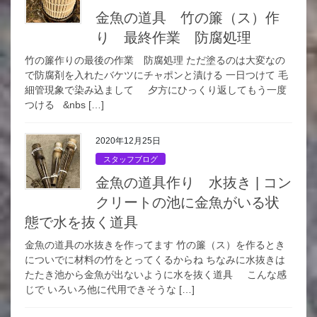
金魚の道具 竹の簾（ス）作
り 最終作業 防腐処理
竹の簾作りの最後の作業 防腐処理 ただ塗るのは大変なの
で防腐剤を入れたバケツにチャポンと漬ける 一日つけて 毛
細管現象で染み込まして 夕方にひっくり返してもう一度
つける &nbs […]
2020年12月25日
スタッフブログ
金魚の道具作り 水抜き | コン
クリートの池に金魚がいる状
態で水を抜く道具
金魚の道具の水抜きを作ってます 竹の簾（ス）を作るとき
についでに材料の竹をとってくるからね ちなみに水抜きは
たたき池から金魚が出ないように水を抜く道具 こんな感
じで いろいろ他に代用できそうな […]