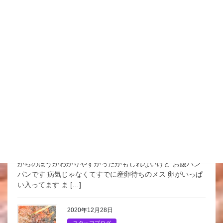
スタッフブログ
今年最後の金魚にあげる炊き
餌作り | 金魚の冬の餌
今年最後の金魚にあげる炊き餌作り お正月に向けてだけ
ど お節料理じゃないけどね 別に特別なものを入れるわけ
じゃないし 変わったものを入れるほうがこの寒い時期は金
魚に良くないので ただ寒波が来るので 炊き餌は […]
2020年12月29日
スタッフブログ
金魚のメス 早くも産卵待ち
金魚ちょっと触ってたら まあとりあえず これ見て 横
からのほうがわかりやすかったかもしれないけど お腹パン
パンです 病気じゃなくてすでに産卵待ちのメス 卵がいっぱ
い入ってます ま […]
2020年12月28日