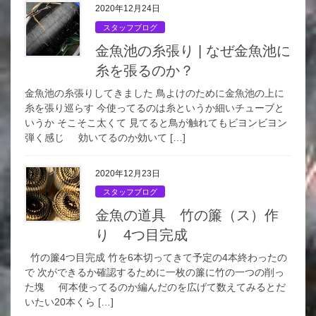
2020年12月24日
スタッフブログ
金魚池の糸張り | なぜ金魚池に
糸を張るのか？
金魚池の糸張りしてきました 鳥よけのために金魚池の上に
糸を張り巡らす 今使ってるのは糸というか細いチューブと
いうか そこそこ太くて 見てると鳥が触れてもビヨンビヨン
弾く感じ 効いてるのか効いて […]
2020年12月23日
スタッフブログ
金魚の道具 竹の簾（ス）作
り 4つ目完成
竹の簾4つ目完成 竹を6本切ってきて予定の4本終わったの
で 次ができるか確認するために一枚の簾に竹の一つの削っ
た塊 何本使ってるのか編んだのを広げて数えてみるとだ
いたい20本くら […]