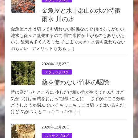
スタッフブログ
金魚屋と水 | 郡山の水の特徴
雨水 川の水
金魚屋と水は切っても切れない関係なので 雨はありがたい
池水も徐々に蒸発するので 雨で水位が上がるのもありがた
いし 酸素も多く入るしね そこまで大きく水質も変わらない
のもいい デメリットもある […]
2020年12月27日
スタッフブログ
薬を使わない竹林の駆除
昔は庭だったところに 少しだけ細い竹が生えてたんだけど
気がつけば全域をおおって酷いことに さすがにここ数年
どうしようか悩んでいて ちょこちょこは切ってはいるんだ
けど 気がつくとニョキニョキ伸 […]
2020年12月26日
スタッフブログ