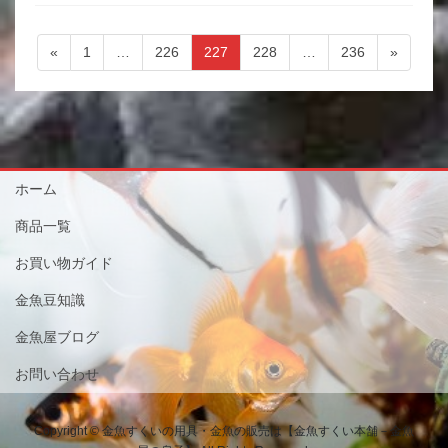
投
ペ
ペ
ペ
ペ
ペ
«
1
…
226
227
228
…
236
»
稿
ー
ー
ー
ー
ー
ジ
ジ
ジ
ジ
ジ
ナ
ビ
ゲ
ー
ホーム
シ
商品一覧
ョ
お買い物ガイド
ン
金魚豆知識
金魚屋ブログ
お問い合わせ
Copyright © 金魚すくいの用具・金魚の販売は【金魚すくい本舗－金魚