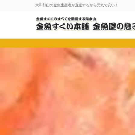
コ
ナ
大和郡山の金魚生産者が直送するから元気で安い！
ン
ビ
テ
ゲ
ン
ー
ツ
シ
に
ョ
移
ン
動
に
移
動