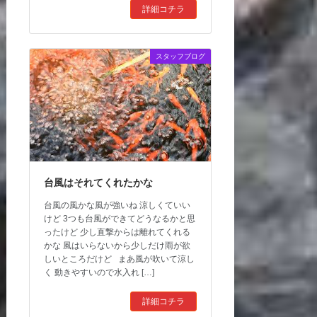
詳細コチラ
スタッフブログ
台風はそれてくれたかな
台風の風かな風が強いね 涼しくていい
けど 3つも台風ができてどうなるかと思
ったけど 少し直撃からは離れてくれる
かな 風はいらないから少しだけ雨が欲
しいところだけど まあ風が吹いて涼し
く 動きやすいので水入れ […]
詳細コチラ