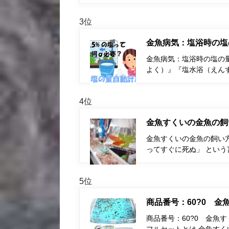
3位
金魚病気：塩浴時の塩
金魚病気：塩浴時の塩の量
よく）』『塩水浴（えん
4位
金魚すくいの金魚の飼
金魚すくいの金魚の飼い
ってすぐに死ぬ」 とい
5位
商品番号：60?0 
商品番号：60?0 金魚