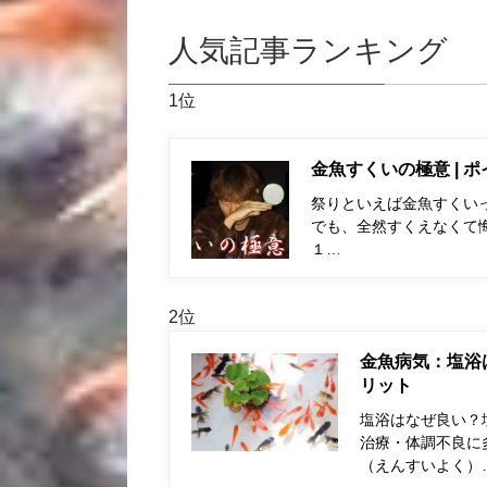
人気記事ランキング
1位
金魚すくいの極意 | 
祭りといえば金魚すくい
でも、全然すくえなくて
１…
2位
金魚病気：塩浴
リット
塩浴はなぜ良い？
治療・体調不良に
（えんすいよく）