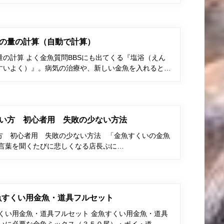
の量の計算（自動で計算）
の計算 よく金魚質問BBSにも出てくる『塩浴（えん
すいよく）』。病気の治療や、新しい金魚を入れると…
い方 初心者用 失敗の少ない方法
方 初心者用 失敗の少ない方法 「金魚すくいの金魚
う言葉を聞くたびに悲しくなる店長ぷに…
金魚すくい用金魚・道具フルセット
すくい用金魚・道具フルセット 金魚すくい用金魚・道具