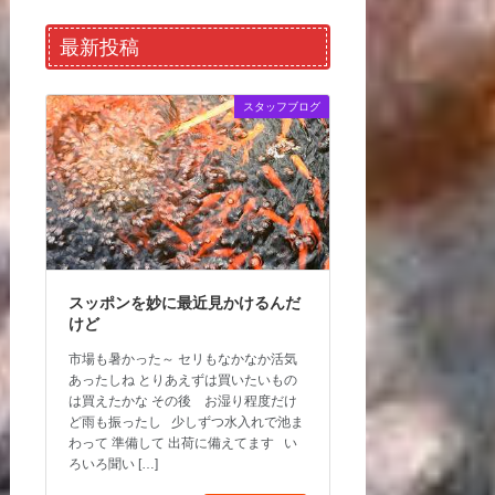
最新投稿
スタッフブログ
スッポンを妙に最近見かけるんだ
けど
市場も暑かった～ セリもなかなか活気
あったしね とりあえずは買いたいもの
は買えたかな その後 お湿り程度だけ
ど雨も振ったし 少しずつ水入れで池ま
わって 準備して 出荷に備えてます い
ろいろ聞い […]