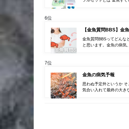
フルセットとは 金魚す
6位
【金魚質問BBS】金魚
金魚質問BBSってどんな
と思います。金魚の病気
7位
金魚の病気予報
思わぬ予定外というか 
気合い入れて最終の大き