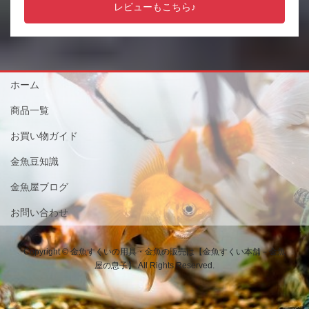
レビューもこちら♪
ホーム
商品一覧
お買い物ガイド
金魚豆知識
金魚屋ブログ
お問い合わせ
Copyright © 金魚すくいの用具・金魚の販売は【金魚すくい本舗－金魚
屋の息子】 All Rights Reserved.