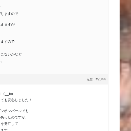
す
がりますので
見えますが
りますので
てこないかなど
い。
#2044
返信
(__)m
とても安心しました！
ピンポンパールでも
があったのですが、
さを発症して
ります。