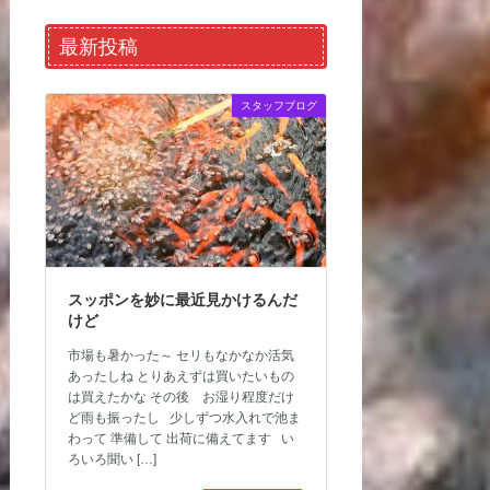
最新投稿
スタッフブログ
スッポンを妙に最近見かけるんだ
けど
市場も暑かった～ セリもなかなか活気
あったしね とりあえずは買いたいもの
は買えたかな その後 お湿り程度だけ
ど雨も振ったし 少しずつ水入れで池ま
わって 準備して 出荷に備えてます い
ろいろ聞い […]