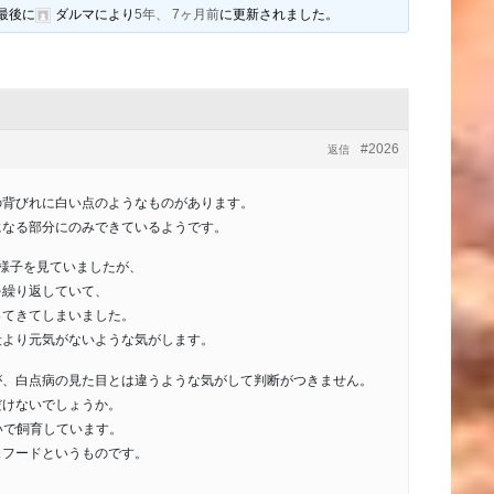
最後に
ダルマ
により
5年、 7ヶ月前
に更新されました。
#2026
返信
の背びれに白い点のようなものがあります。
になる部分にのみできているようです。
様子を見ていましたが、
を繰り返していて、
ってきてしまいました。
段より元気がないような気がします。
が、白点病の見た目とは違うような気がして判断がつきません。
だけないでしょうか。
いで飼育しています。
ュフードというものです。
。