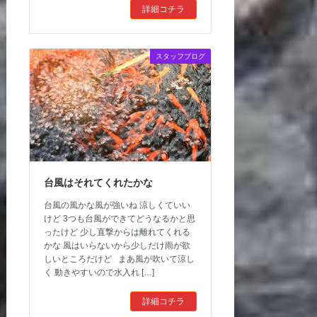
詳細コチラ
スタッフブログ
台風はそれてくれたかな
台風の風かな風が強いね 涼しくていい
けど 3つも台風ができてどうなるかと思
ったけど 少し直撃からは離れてくれる
かな 風はいらないから少しだけ雨が欲
しいところだけど まあ風が吹いて涼し
く 動きやすいので水入れ […]
詳細コチラ