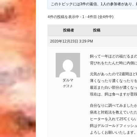
このトピックには3件の返信、1人の参加者があり、
4件の投稿を表示中 - 1 - 4件目 (全4件中)
投稿者
投稿
2020年12月23日 3:29 PM
飼って一年ほどの福だるま
背びれをたたんだ時に内側
元気があったので2週間ほど
ダルマ
薄くなったり濃くなったり
ゲスト
最近また白い部分が濃くな
現在は、餌は食べますが普
自分なりに調べてみました
病名と対処法を教えていた
ヒーターを入れて25℃くら
餌はデルゴールドフィッシ
よろしくお願いいたします