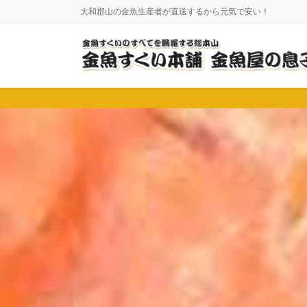
コ
ナ
大和郡山の金魚生産者が直送するから元気で安い！
ン
ビ
テ
ゲ
ン
ー
ツ
シ
に
ョ
移
ン
動
に
移
動