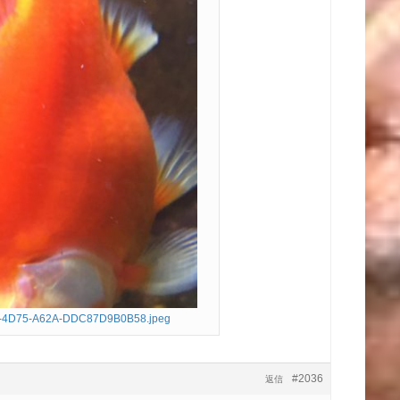
-4D75-A62A-DDC87D9B0B58.jpeg
#2036
返信