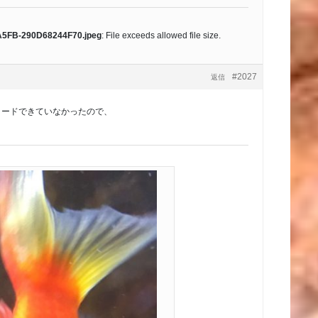
A5FB-290D68244F70.jpeg
: File exceeds allowed file size.
#2027
返信
ロードできていなかったので、