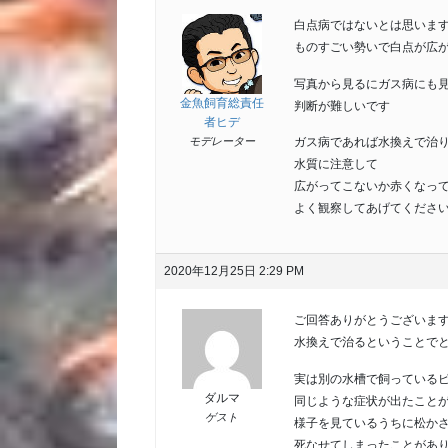
白点病ではないとは思いま
ものすごい勢いで白点が広
写真から見るにガス病にも
金魚飼育総責任
判断が難しいです
者ヒデ
ガス病であれば水換えで治
モデレーター
水質に注意して
広がってこないか赤くなっ
よく観察してあげてくださ
2020年12月25日 2:29 PM
ご回答ありがとうございますm
水換えで治るということで
実は別の水槽で飼っている
ダルマ
同じような症状が出たこと
ゲスト
様子を見ているうちに松か
死なせてしまったことがあ