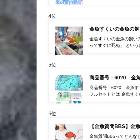
4位
金魚すくいの金魚の飼
金魚すくいの金魚の飼い
ってすぐに死ぬ」 とい
5位
商品番号：60?0 
商品番号：60?0 金魚
フルセットとは 金魚す
6位
【金魚質問BBS】金魚
金魚質問BBSってどんな