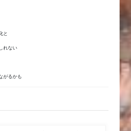
化と
しれない
ながるかも