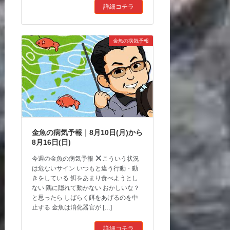
詳細コチラ
金魚の病気予報
金魚の病気予報｜8月10日(月)から
8月16日(日)
今週の金魚の病気予報
こういう状況
は危ないサイン いつもと違う行動・動
きをしている 餌をあまり食べようとし
ない 隅に隠れて動かない おかしいな？
と思ったら しばらく餌をあげるのを中
止する 金魚は消化器官が […]
詳細コチラ