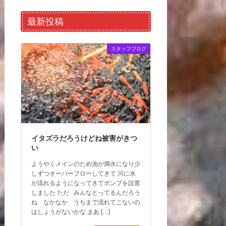
最新投稿
スタッフブログ
イタズラだろうけどね被害がきつ
い
ようやくメインのため池が満水になり少
しずつオーバーフローしてきて 川に水
が流れるようになってきてポンプを設置
しました ただ みんなとってるんだろう
ね なかなか うちまで流れてこないの
はしょうがないかな まあ […]