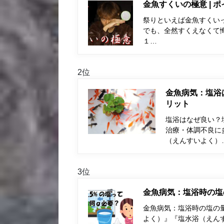
金魚すくいの極意 | 
祭りといえば金魚すくい
でも、全然すくえなくて
１…
2位
金魚病気：塩浴
リット
塩浴はなぜ良い？
治療・体調不良に
（えんすいよく）
3位
金魚病気：塩浴時の塩
金魚病気：塩浴時の塩の量
よく）』『塩水浴（えん