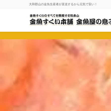
コ
ナ
大和郡山の金魚生産者が直送するから元気で安い！
ン
ビ
テ
ゲ
ン
ー
ツ
シ
に
ョ
移
ン
動
に
移
動