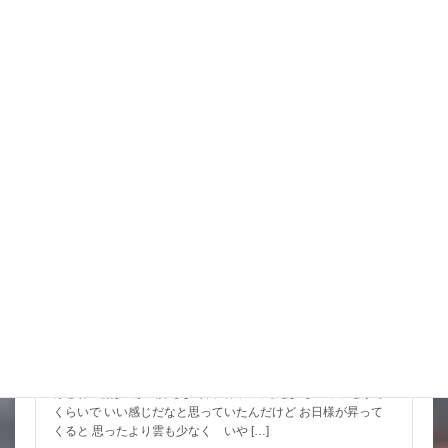
詳細コチラ
スタッフブログ
こんな水位減ることある（汗）
昨日は暑い中でもつねに曇っていて なかなかに涼しかったんだ
けどね 朝は風が気持ちよく餌で回ってると少しヒヤッとする
くらいで いい感じだなと思っていたんだけど お日様が昇って
くると 思ったより雲も少なく いや […]