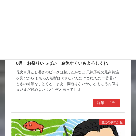
8月 お祭りいっぱい 金魚すくいもよろしくね
花火も見たし暑さのピークは超えたかなと 天気予報の最高気温
を見ながら もちろん油断はできないんだけどね ただ一番暑い
ときの対策をしとくと まあ 問題はないかなと もちろん気は
まだまだ緩めないけど 何と言って […]
詳細コチラ
金魚の病気予報