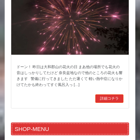
ドーン！ 昨日は大和郡山の花火の日 まあ他の場所でも花火の
音はしっかりしてたけど 奈良盆地なので他のところの花火も響
きます 警備に行ってきました ただ暑くて 軽い熱中症になりか
けてたかも終わってすぐ風呂入っ […]
詳細コチラ
SHOP-MENU