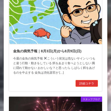
金魚の病気予報｜8月3日(月)から8月9日(日)
今週の金魚の病気予報
こういう状況は危ないサイン いつも
と違う行動・動きをしている 餌をあまり食べようとしない 隅
に隠れて動かない おかしいな？と思ったら しばらく餌をあげ
るのを中止する 金魚は消化器官が […]
詳細コチラ
スタッフブログ