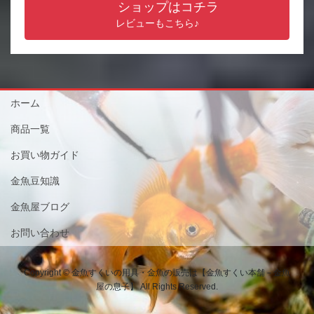
ショップはコチラ
レビューもこちら♪
ホーム
商品一覧
お買い物ガイド
金魚豆知識
金魚屋ブログ
お問い合わせ
Copyright © 金魚すくいの用具・金魚の販売は【金魚すくい本舗－金魚
屋の息子】 All Rights Reserved.