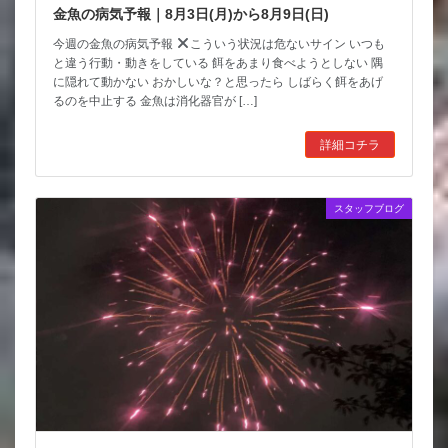
金魚の病気予報｜8月3日(月)から8月9日(日)
今週の金魚の病気予報
こういう状況は危ないサイン いつも
と違う行動・動きをしている 餌をあまり食べようとしない 隅
に隠れて動かない おかしいな？と思ったら しばらく餌をあげ
るのを中止する 金魚は消化器官が […]
詳細コチラ
スタッフブログ