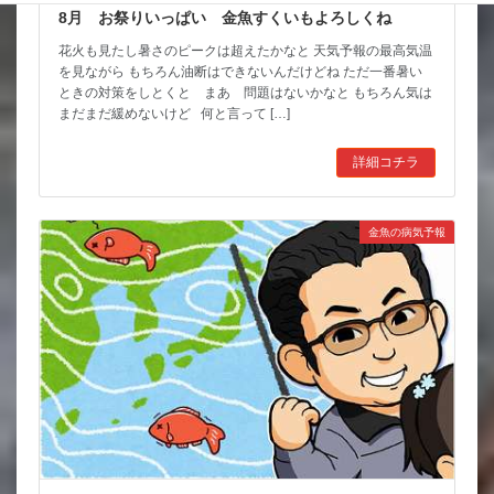
8月 お祭りいっぱい 金魚すくいもよろしくね
花火も見たし暑さのピークは超えたかなと 天気予報の最高気温
を見ながら もちろん油断はできないんだけどね ただ一番暑い
ときの対策をしとくと まあ 問題はないかなと もちろん気は
まだまだ緩めないけど 何と言って […]
詳細コチラ
金魚の病気予報