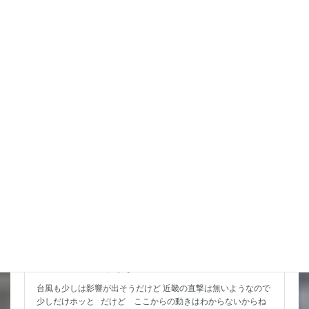
くらいで いい感じだなと思っていたんだけど お日様が昇って
くると 思ったより雲も少なく いや […]
詳細コチラ
スタッフブログ
猛暑期間が短いような
台風も少しは影響が出そうだけど 近畿の直撃は無いようなので
少しだけホッと だけど ここからの動きはわからないからね