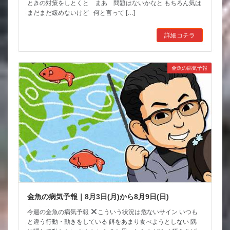
ときの対策をしとくと まあ 問題はないかなと もちろん気は
まだまだ緩めないけど 何と言って […]
詳細コチラ
金魚の病気予報
金魚の病気予報｜8月3日(月)から8月9日(日)
今週の金魚の病気予報
こういう状況は危ないサイン いつも
と違う行動・動きをしている 餌をあまり食べようとしない 隅