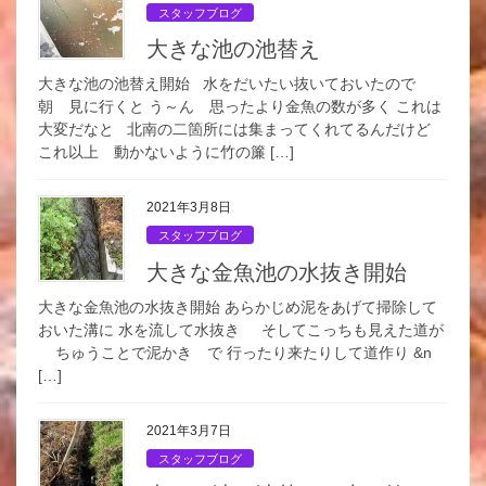
スタッフブログ
大きな池の池替え
大きな池の池替え開始 水をだいたい抜いておいたので
朝 見に行くと う～ん 思ったより金魚の数が多く これは
大変だなと 北南の二箇所には集まってくれてるんだけど
これ以上 動かないように竹の簾 […]
2021年3月8日
スタッフブログ
大きな金魚池の水抜き開始
大きな金魚池の水抜き開始 あらかじめ泥をあげて掃除して
おいた溝に 水を流して水抜き そしてこっちも見えた道が
ちゅうことで泥かき で 行ったり来たりして道作り &n
[…]
2021年3月7日
スタッフブログ