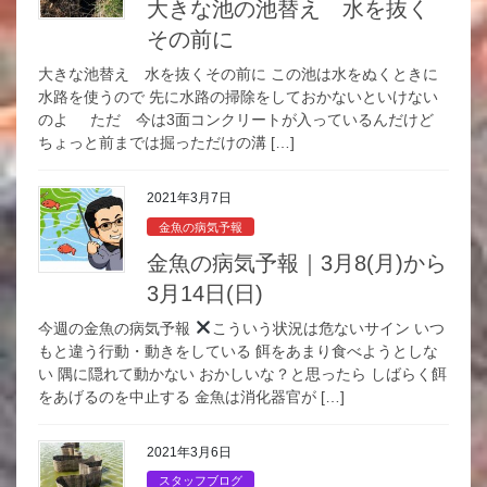
大きな池の池替え 水を抜く
その前に
大きな池替え 水を抜くその前に この池は水をぬくときに
水路を使うので 先に水路の掃除をしておかないといけない
のよ ただ 今は3面コンクリートが入っているんだけど
ちょっと前までは掘っただけの溝 […]
2021年3月7日
金魚の病気予報
金魚の病気予報｜3月8(月)から
3月14日(日)
今週の金魚の病気予報
こういう状況は危ないサイン いつ
もと違う行動・動きをしている 餌をあまり食べようとしな
い 隅に隠れて動かない おかしいな？と思ったら しばらく餌
をあげるのを中止する 金魚は消化器官が […]
2021年3月6日
スタッフブログ