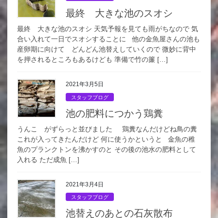
最終 大きな池のスオシ
最終 大きな池のスオシ 天気予報を見ても雨がちなので 気
合い入れて一日でスオシすることに 他の金魚屋さんの池も
産卵期に向けて どんどん池替えしていくので 微妙に背中
を押されるところもあるけども 準備で竹の簾 […]
2021年3月5日
スタッフブログ
池の肥料につかう鶏糞
うんこ がずらっと並びました 鶏糞なんだけどね鳥の糞
これが入ってきたんだけど 何に使うかというと 金魚の稚
魚のプランクトンを沸かすのと その後の池水の肥料として
入れる ただ成魚 […]
2021年3月4日
スタッフブログ
池替えのあとの石灰散布