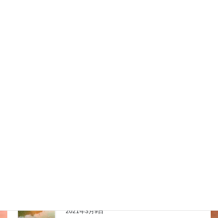
2021年3月10日
スタッフブログ
金魚池にエアー注入
暖かくなる前に金魚池にエアーを入れ込みました ブロアー
とか曝気（ばっき）とも言うんだけど 暑くなると朝方 酸
欠になってくるので あらかじめ水槽で言うエアーポンプを
池に設置 もちろん大きな池よう […]
2021年3月9日