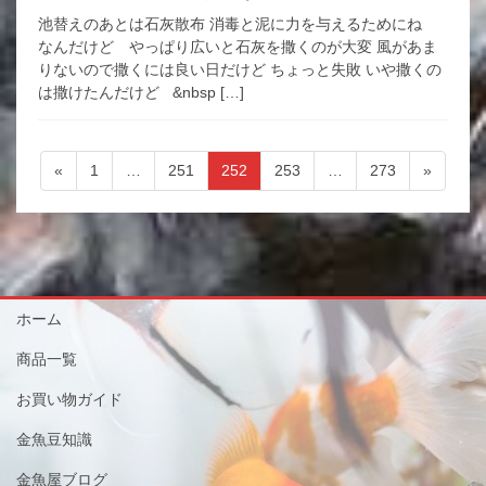
池替えのあとは石灰散布 消毒と泥に力を与えるためにね
なんだけど やっぱり広いと石灰を撒くのが大変 風があま
りないので撒くには良い日だけど ちょっと失敗 いや撒くの
は撒けたんだけど &nbsp […]
投
ペ
ペ
ペ
ペ
ペ
«
1
…
251
252
253
…
273
»
稿
ー
ー
ー
ー
ー
ジ
ジ
ジ
ジ
ジ
ナ
ビ
ゲ
ー
ホーム
シ
商品一覧
ョ
お買い物ガイド
ン
金魚豆知識
金魚屋ブログ