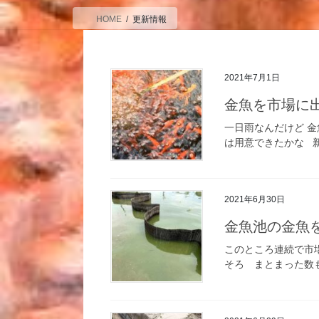
HOME
更新情報
2021年7月1日
金魚を市場に
一日雨なんだけど 金
は用意できたかな 新
2021年6月30日
金魚池の金魚
このところ連続で市
そろ まとまった数も