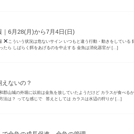
6月28(月)から7月4日(日)
報
こういう状況は危ないサイン いつもと違う行動・動きをしている 
ったら しばらく餌をあげるのを中止する 金魚は消化器官が […]
飼えないの？
大和郡山城の外堀に以前は金魚を放していたようだけど カラスが食べる
方法は？ ってな感じで 答えとしては カラスは水辺の狩りが […]
えで金魚の成長促進 金魚の管理