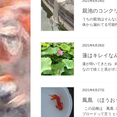
2021年6月29日
親池のコンク
うちの親池はそんな
体から漏れてる可能性
2021年6月28日
蓮はキレイな
蓮が咲いてきたね 
なので抜くと底がボコ
2021年6月27日
鳳凰 （ほうお
この品種は 鳳凰（
ブロードって言う ヒ