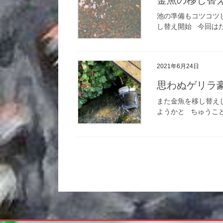
池の準備もコツコツ
し替え開始 今回はた
2021年6月24日
思わぬゲリラ
また金魚を移し替え
ようかと ちゅうこと
投
稿
ナ
ビ