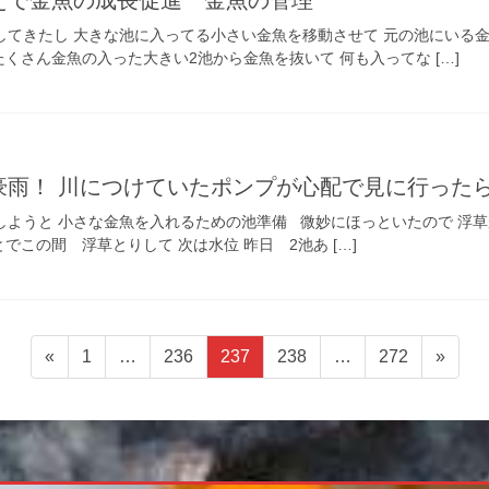
してきたし 大きな池に入ってる小さい金魚を移動させて 元の池にいる
くさん金魚の入った大きい2池から金魚を抜いて 何も入ってな […]
豪雨！ 川につけていたポンプが心配で見に行った
しようと 小さな金魚を入れるための池準備 微妙にほっといたので 浮
でこの間 浮草とりして 次は水位 昨日 2池あ […]
ペ
ペ
ペ
ペ
ペ
«
1
…
236
237
238
…
272
»
ー
ー
ー
ー
ー
ジ
ジ
ジ
ジ
ジ