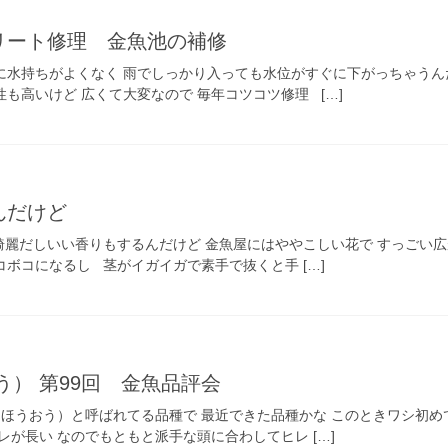
リート修理 金魚池の補修
に水持ちがよくなく 雨でしっかり入っても水位がすぐに下がっちゃうん
も高いけど 広くて大変なので 毎年コツコツ修理 […]
んだけど
綺麗だしいい香りもするんだけど 金魚屋にはややこしい花で すっごい広
ボコになるし 茎がイガイガで素手で抜くと手 […]
う） 第99回 金魚品評会
ほうおう）と呼ばれてる品種で 最近できた品種かな このときワシ初め
レが長い なのでもともと派手な頭に合わしてヒレ […]