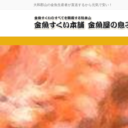
コ
ナ
大和郡山の金魚生産者が直送するから元気で安い！
ン
ビ
テ
ゲ
ン
ー
ツ
シ
に
ョ
移
ン
動
に
移
動