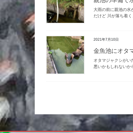
大雨の前に親池の水
だけど 川が落ち着く
2021年7月10日
金魚池にオタ
オタマジャクシがい
悪いかもしれないから
投
稿
ナ
ビ