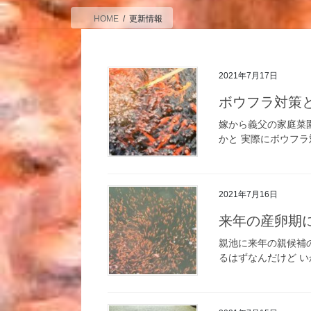
HOME
更新情報
2021年7月17日
ボウフラ対策
嫁から義父の家庭菜
かと 実際にボウフラ
2021年7月16日
来年の産卵期
親池に来年の親候補
るはずなんだけど い