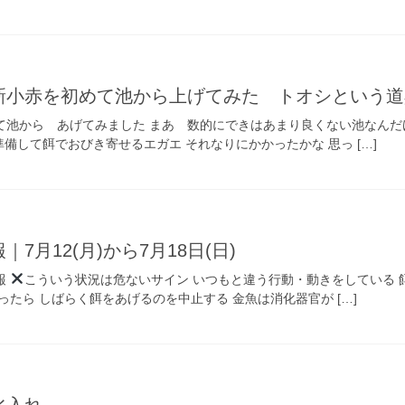
新小赤を初めて池から上げてみた トオシという道
て池から あげてみました まあ 数的にできはあまり良くない池なんだ
備して餌でおびき寄せるエガエ それなりにかかったかな 思っ […]
7月12(月)から7月18日(日)
報
こういう状況は危ないサイン いつもと違う行動・動きをしている 
ったら しばらく餌をあげるのを中止する 金魚は消化器官が […]
水入れ