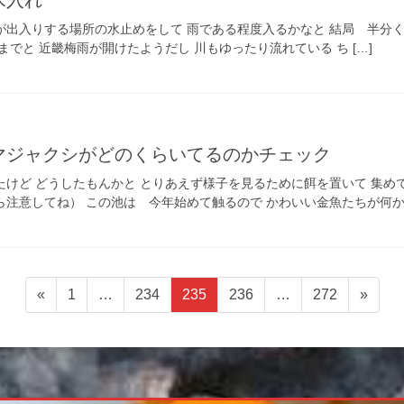
が出入りする場所の水止めをして 雨である程度入るかなと 結局 半分
までと 近畿梅雨が開けたようだし 川もゆったり流れている ち […]
マジャクシがどのくらいてるのかチェック
たけど どうしたもんかと とりあえず様子を見るために餌を置いて 集め
注意してね） この池は 今年始めて触るので かわいい金魚たちが何か何
ペ
ペ
ペ
ペ
ペ
«
1
…
234
235
236
…
272
»
ー
ー
ー
ー
ー
ジ
ジ
ジ
ジ
ジ