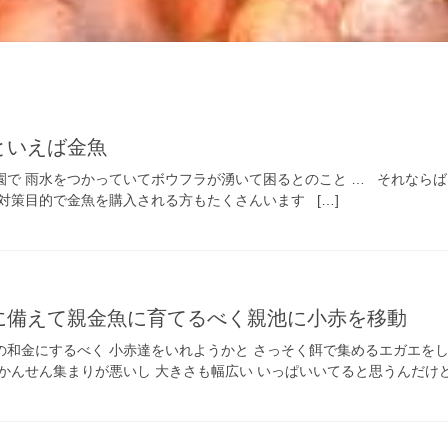
といえば金魚
園で 雨水をつかっていてボウフラが湧いて困るとのこと … それならば
対策目的で金魚を購入される方もたくさんいます […]
に備えて親金魚に育てるべく親池に小赤を移動
の和金にするべく 小赤達をいれようかと さっそく餌で集めるエガエをし
かんせん集まりが悪いし 大きさも幅広い いっぱいいてると思うんだけど…