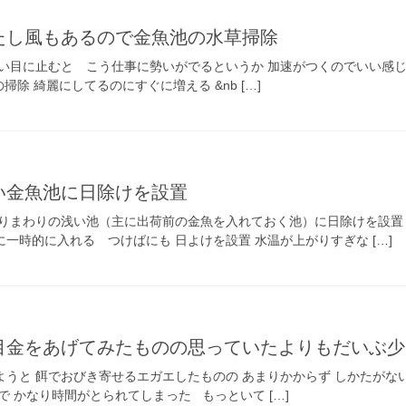
たし風もあるので金魚池の水草掃除
早い目に止むと こう仕事に勢いがでるというか 加速がつくのでいい感じ
除 綺麗にしてるのにすぐに増える &nb […]
い金魚池に日除けを設置
造りまわりの浅い池（主に出荷前の金魚を入れておく池）に日除けを設置
一時的に入れる つけばにも 日よけを設置 水温が上がりすぎな […]
目金をあげてみたものの思っていたよりもだいぶ少
ようと 餌でおびき寄せるエガエしたものの あまりかからず しかたがな
で かなり時間がとられてしまった もっといて […]