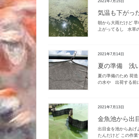
2021年7月15日
気温も下がっ
朝から大雨だけど 
上がってるし 水草の掃
2021年7月14日
夏の準備 浅
夏の準備のため 荷
の水や 出荷する前に
2021年7月13日
金魚池から出
出目金を池からあげ
たんだけど この作業