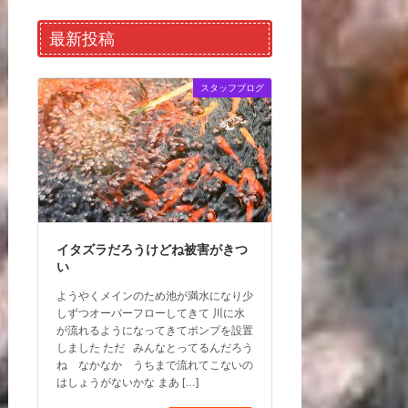
最新投稿
スタッフブログ
イタズラだろうけどね被害がきつ
い
ようやくメインのため池が満水になり少
しずつオーバーフローしてきて 川に水
が流れるようになってきてポンプを設置
しました ただ みんなとってるんだろう
ね なかなか うちまで流れてこないの
はしょうがないかな まあ […]