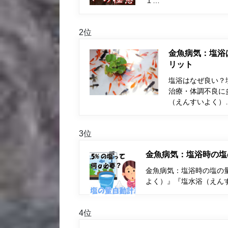
１…
2位
金魚病気：塩浴
リット
塩浴はなぜ良い？
治療・体調不良に
（えんすいよく）
3位
金魚病気：塩浴時の塩
金魚病気：塩浴時の塩の量
よく）』『塩水浴（えん
4位