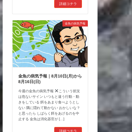
詳細コチラ
金魚の病気予報
金魚の病気予報｜8月10日(月)から
8月16日(日)
今週の金魚の病気予報
こういう状況
は危ないサイン いつもと違う行動・動
きをしている 餌をあまり食べようとし
ない 隅に隠れて動かない おかしいな？
と思ったら しばらく餌をあげるのを中
止する 金魚は消化器官が […]
詳細コチラ