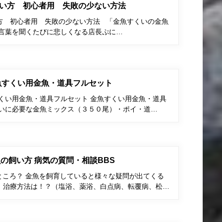
い方 初心者用 失敗の少ない方法
方 初心者用 失敗の少ない方法 「金魚すくいの金魚
う言葉を聞くたびに悲しくなる店長ぷに…
金魚すくい用金魚・道具フルセット
すくい用金魚・道具フルセット 金魚すくい用金魚・道具
くいに必要な金魚ミックス（３５０尾）・ポイ・道…
の飼い方 病気の質問・相談BBS
ところ？ 金魚を飼育していると様々な疑問が出てくる
、治療方法は！？（塩浴、薬浴、白点病、転覆病、松…