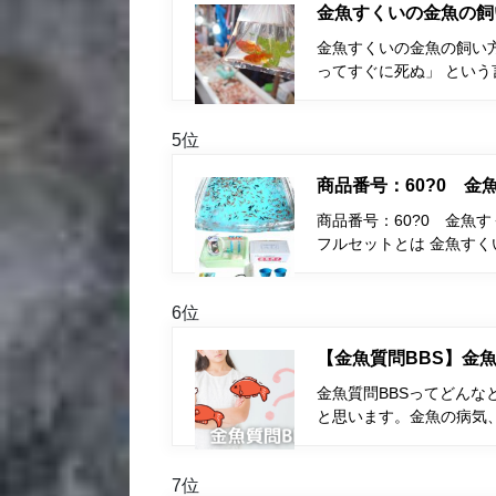
金魚すくいの金魚の飼
金魚すくいの金魚の飼い
ってすぐに死ぬ」 とい
5位
商品番号：60?0 
商品番号：60?0 金魚
フルセットとは 金魚す
6位
【金魚質問BBS】金魚
金魚質問BBSってどんな
と思います。金魚の病気
7位