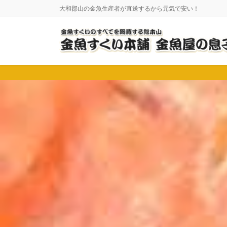
コ
ナ
大和郡山の金魚生産者が直送するから元気で安い！
ン
ビ
テ
ゲ
ン
ー
ツ
シ
に
ョ
移
ン
動
に
移
動