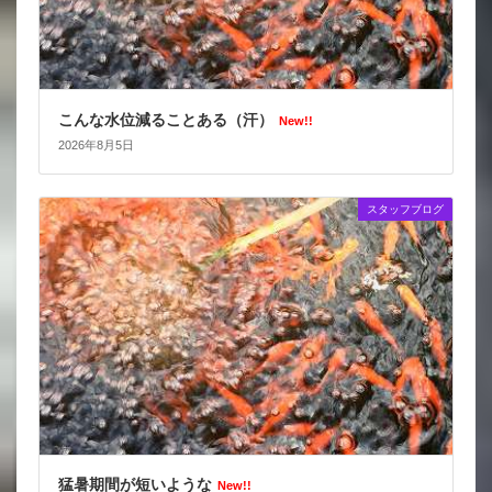
こんな水位減ることある（汗）
New!!
2026年8月5日
スタッフブログ
猛暑期間が短いような
New!!