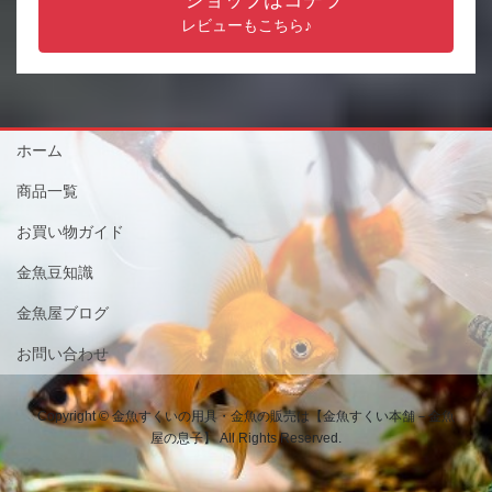
ショップはコチラ
レビューもこちら♪
ホーム
商品一覧
お買い物ガイド
金魚豆知識
金魚屋ブログ
お問い合わせ
Copyright © 金魚すくいの用具・金魚の販売は【金魚すくい本舗－金魚
屋の息子】 All Rights Reserved.