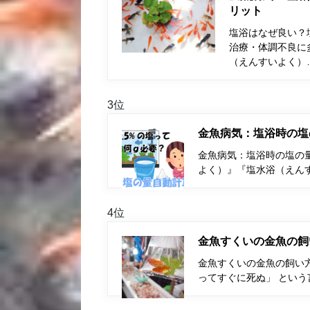
リット
塩浴はなぜ良い？
治療・体調不良に
（えんすいよく）
3位
金魚病気：塩浴時の塩
金魚病気：塩浴時の塩の量
よく）』『塩水浴（えん
4位
金魚すくいの金魚の飼
金魚すくいの金魚の飼い
ってすぐに死ぬ」 とい