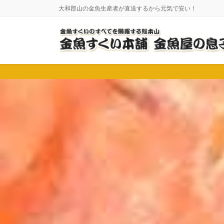
コ
ナ
大和郡山の金魚生産者が直送するから元気で安い！
ン
ビ
テ
ゲ
ン
ー
ツ
シ
に
ョ
移
ン
動
に
移
動