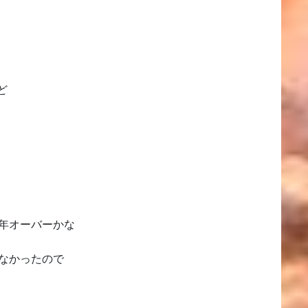
ど
0年オーバーかな
てなかったので