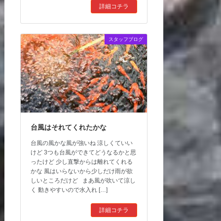
詳細コチラ
スタッフブログ
台風はそれてくれたかな
台風の風かな風が強いね 涼しくていい
けど 3つも台風ができてどうなるかと思
ったけど 少し直撃からは離れてくれる
かな 風はいらないから少しだけ雨が欲
しいところだけど まあ風が吹いて涼し
く 動きやすいので水入れ […]
詳細コチラ