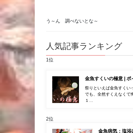
う～ん 調べないとな～
人気記事ランキング
1位
金魚すくいの極意 | 
祭りといえば金魚すくい
でも、全然すくえなくて
１…
2位
金魚病気：塩浴