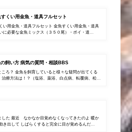
金魚すくい用金魚・道具フルセット
すくい用金魚・道具フルセット 金魚すくい用金魚・道具
くいに必要な金魚ミックス（３５０尾）・ポイ・道…
の飼い方 病気の質問・相談BBS
ところ？ 金魚を飼育していると様々な疑問が出てくる
、治療方法は！？（塩浴、薬浴、白点病、転覆病、松…
した 最近 なかなか目覚めなくなってきたのよ 暖か
動き出して しばらくすると完全に目が覚めるんだ…