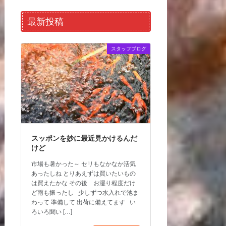
最新投稿
スタッフブログ
スッポンを妙に最近見かけるんだ
けど
市場も暑かった～ セリもなかなか活気
あったしね とりあえずは買いたいもの
は買えたかな その後 お湿り程度だけ
ど雨も振ったし 少しずつ水入れで池ま
わって 準備して 出荷に備えてます い
ろいろ聞い […]