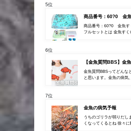
5位
商品番号：60?0 
商品番号：60?0 金魚
フルセットとは 金魚す
6位
【金魚質問BBS】金魚
金魚質問BBSってどんな
と思います。金魚の病気
7位
金魚の病気予報
うちのゴリラが弱りだしま
くなってくるとね 徐々に