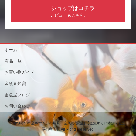
ショップはコチラ
レビューもこちら♪
ホーム
商品一覧
お買い物ガイド
金魚豆知識
金魚屋ブログ
お問い合わせ
Copyright © 金魚すくいの用具・金魚の販売は【金魚すくい本舗－金魚
屋の息子】 All Rights Reserved.