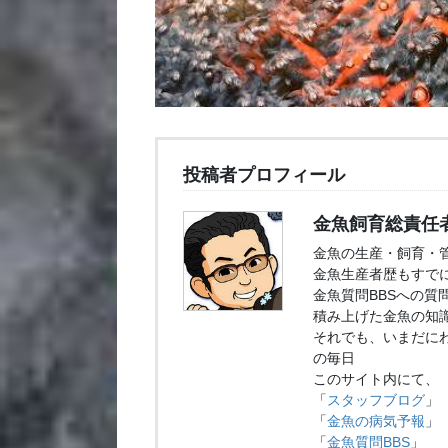
投稿者プロフィール
金魚飼育総責任
金魚の生産・飼育・
金魚生産者歴もすでに
金魚質問BBSへの質
積み上げた金魚の知
それでも、いまだに
の毎日
このサイト内にて、
「
スタッフブログ
」
「
金魚の病気予報
」
「
金魚質問BBS
」