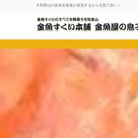
コ
ナ
大和郡山の金魚生産者が直送するから元気で安い！
ン
ビ
テ
ゲ
ン
ー
ツ
シ
に
ョ
移
ン
動
に
移
動