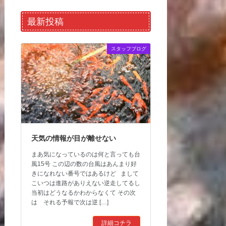
最新投稿
スタッフブログ
天気の情報が目が離せない
まあ気になっているのは何と言っても台
風15号 この辺の数の台風はあんまり好
きになれない番号ではあるけど まして
こいつは進路がありえない逆走してるし
当初はどうなるかわからなくて その次
は それる予報で次は逆 […]
詳細コチラ