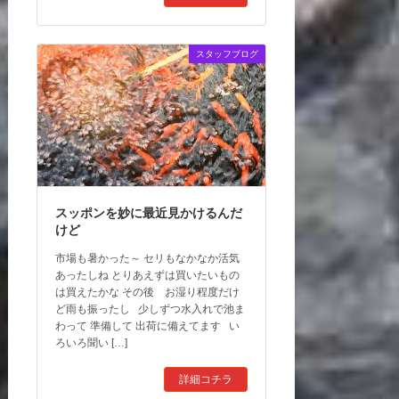
スタッフブログ
スッポンを妙に最近見かけるんだ
けど
市場も暑かった～ セリもなかなか活気
あったしね とりあえずは買いたいもの
は買えたかな その後 お湿り程度だけ
ど雨も振ったし 少しずつ水入れで池ま
わって 準備して 出荷に備えてます い
ろいろ聞い […]
詳細コチラ