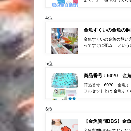
4位
金魚すくいの金魚の飼
金魚すくいの金魚の飼い
ってすぐに死ぬ」 とい
5位
商品番号：60?0 
商品番号：60?0 金魚
フルセットとは 金魚す
6位
【金魚質問BBS】金魚
金魚質問BBSってどんな