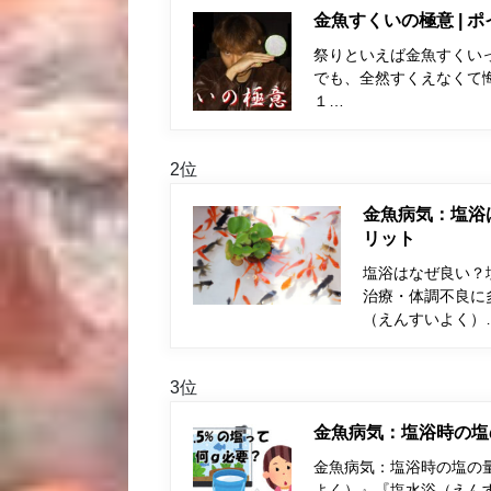
金魚すくいの極意 | 
祭りといえば金魚すくい
でも、全然すくえなくて
１…
2位
金魚病気：塩浴
リット
塩浴はなぜ良い？
治療・体調不良に
（えんすいよく）
3位
金魚病気：塩浴時の塩
金魚病気：塩浴時の塩の量
よく）』『塩水浴（えん