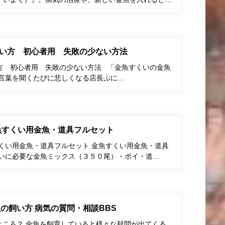
い方 初心者用 失敗の少ない方法
方 初心者用 失敗の少ない方法 「金魚すくいの金魚
う言葉を聞くたびに悲しくなる店長ぷに…
金魚すくい用金魚・道具フルセット
すくい用金魚・道具フルセット 金魚すくい用金魚・道具
くいに必要な金魚ミックス（３５０尾）・ポイ・道…
の飼い方 病気の質問・相談BBS
ところ？ 金魚を飼育していると様々な疑問が出てくる