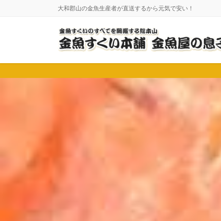
コ
ナ
大和郡山の金魚生産者が直送するから元気で安い！
ン
ビ
テ
ゲ
ン
ー
ツ
シ
に
ョ
移
ン
動
に
移
動