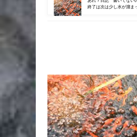
あれ？日記 書いてない
終了は次は少し水が溜ま