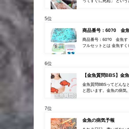
ってすぐに死ぬ」 とい
5位
商品番号：60?0 
商品番号：60?0 金魚
フルセットとは 金魚す
6位
【金魚質問BBS】金魚
金魚質問BBSってどんな
と思います。金魚の病気
7位
金魚の病気予報