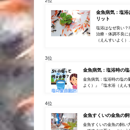
2位
金魚病気：塩浴
リット
塩浴はなぜ良い？
治療・体調不良に
（えんすいよく）
3位
金魚病気：塩浴時の塩
金魚病気：塩浴時の塩の量
よく）』『塩水浴（えん
4位
金魚すくいの金魚の飼
金魚すくいの金魚の飼い