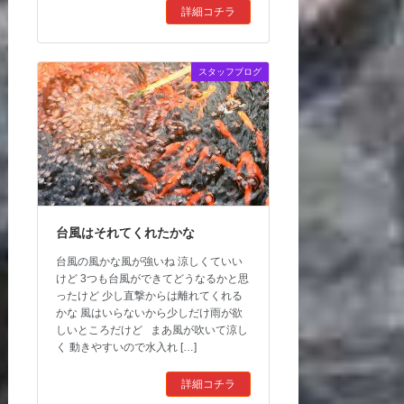
詳細コチラ
スタッフブログ
台風はそれてくれたかな
台風の風かな風が強いね 涼しくていい
けど 3つも台風ができてどうなるかと思
ったけど 少し直撃からは離れてくれる
かな 風はいらないから少しだけ雨が欲
しいところだけど まあ風が吹いて涼し
く 動きやすいので水入れ […]
詳細コチラ