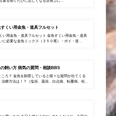
う言葉を聞くたびに悲しくなる店長ぷに…
金魚すくい用金魚・道具フルセット
すくい用金魚・道具フルセット 金魚すくい用金魚・道具
くいに必要な金魚ミックス（３５０尾）・ポイ・道…
の飼い方 病気の質問・相談BBS
ところ？ 金魚を飼育していると様々な疑問が出てくる
、治療方法は！？（塩浴、薬浴、白点病、転覆病、松…