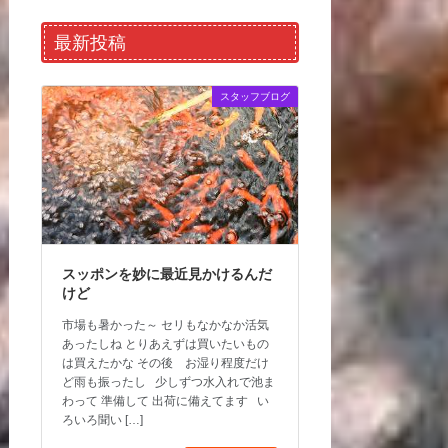
最新投稿
スタッフブログ
スッポンを妙に最近見かけるんだ
けど
市場も暑かった～ セリもなかなか活気
あったしね とりあえずは買いたいもの
は買えたかな その後 お湿り程度だけ
ど雨も振ったし 少しずつ水入れで池ま
わって 準備して 出荷に備えてます い
ろいろ聞い […]