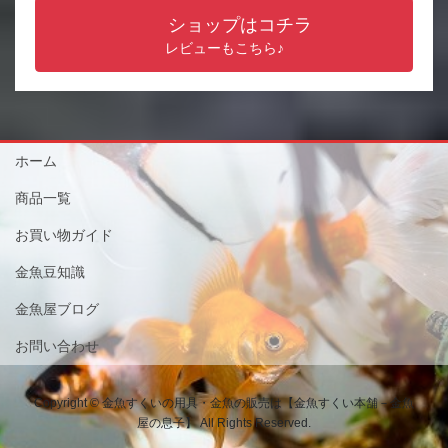
ショップはコチラ
レビューもこちら♪
ホーム
商品一覧
お買い物ガイド
金魚豆知識
金魚屋ブログ
お問い合わせ
Copyright © 金魚すくいの用具・金魚の販売は【金魚すくい本舗－金魚
屋の息子】 All Rights Reserved.