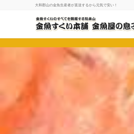
コ
ナ
大和郡山の金魚生産者が直送するから元気で安い！
ン
ビ
テ
ゲ
ン
ー
ツ
シ
に
ョ
移
ン
動
に
移
動