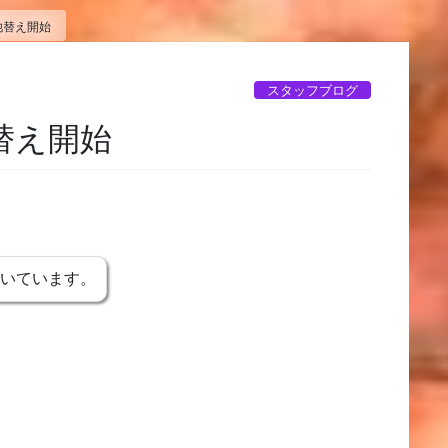
池替え開始
スタッフブログ
替え開始
書いています。