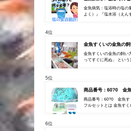
金魚病気：塩浴時の塩の量
よく）』『塩水浴（えん
4位
金魚すくいの金魚の飼
金魚すくいの金魚の飼い
ってすぐに死ぬ」 とい
5位
商品番号：60?0 
商品番号：60?0 金魚
フルセットとは 金魚す
6位