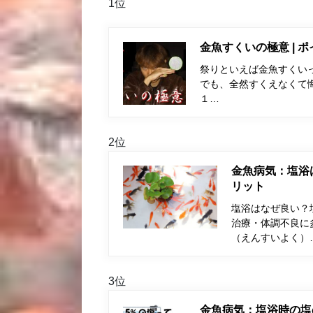
1位
金魚すくいの極意 | 
祭りといえば金魚すくい
でも、全然すくえなくて
１…
2位
金魚病気：塩浴
リット
塩浴はなぜ良い？
治療・体調不良に
（えんすいよく）
3位
金魚病気：塩浴時の塩