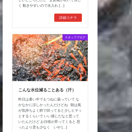
しいところだけど まあ風が吹いて涼し
く 動きやすいので水入れ […]
詳細コチラ
スタッフブログ
こんな水位減ることある（汗）
昨日は暑い中でもつねに曇っていて な
かなかに涼しかったんだけどね 朝は風
が気持ちよく餌で回ってると少しヒヤッ
とするくらいで いい感じだなと思って
いたんだけど お日様が昇ってくると 思
ったより雲も少なく いや […]