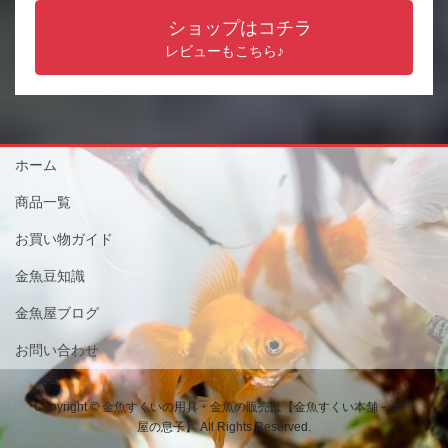
ショップはコチラ
レビューもこちら♪
ホーム
商品一覧
お買い物ガイド
金魚豆知識
金魚屋ブログ
お問い合わせ
Copyright © 金魚すくいの用具・金魚の販売は【金魚すくい本舗－金魚
屋の息子】 All Rights Reserved.