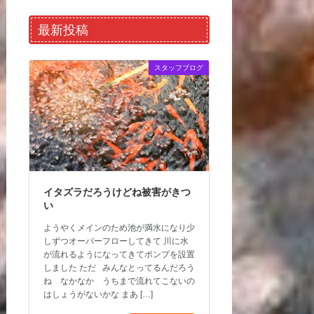
最新投稿
スタッフブログ
イタズラだろうけどね被害がきつ
い
ようやくメインのため池が満水になり少
しずつオーバーフローしてきて 川に水
が流れるようになってきてポンプを設置
しました ただ みんなとってるんだろう
ね なかなか うちまで流れてこないの
はしょうがないかな まあ […]