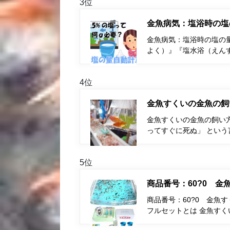
3位
金魚病気：塩浴時の塩
金魚病気：塩浴時の塩の量
よく）』『塩水浴（えん
4位
金魚すくいの金魚の飼
金魚すくいの金魚の飼い
ってすぐに死ぬ」 とい
5位
商品番号：60?0 
商品番号：60?0 金魚
フルセットとは 金魚す