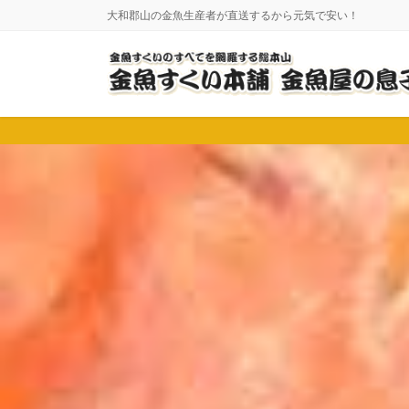
コ
ナ
大和郡山の金魚生産者が直送するから元気で安い！
ン
ビ
テ
ゲ
ン
ー
ツ
シ
に
ョ
移
ン
動
に
移
動