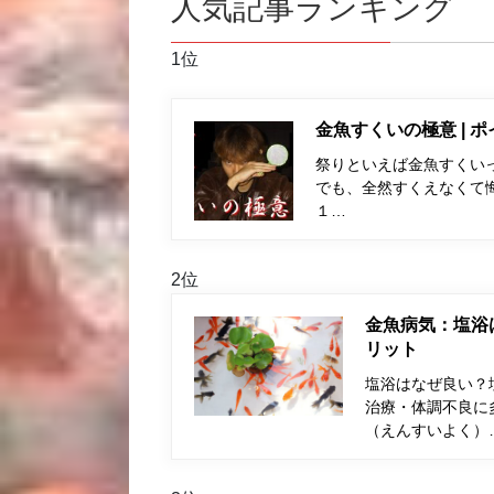
人気記事ランキング
1位
金魚すくいの極意 | 
祭りといえば金魚すくい
でも、全然すくえなくて
１…
2位
金魚病気：塩浴
リット
塩浴はなぜ良い？
治療・体調不良に
（えんすいよく）