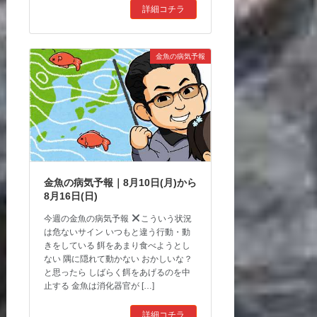
詳細コチラ
金魚の病気予報
金魚の病気予報｜8月10日(月)から
8月16日(日)
今週の金魚の病気予報
こういう状況
は危ないサイン いつもと違う行動・動
きをしている 餌をあまり食べようとし
ない 隅に隠れて動かない おかしいな？
と思ったら しばらく餌をあげるのを中
止する 金魚は消化器官が […]
詳細コチラ