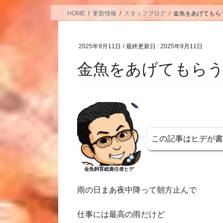
HOME
更新情報
スタッフブログ
金魚をあげてもら
2025年9月11日
/ 最終更新日 :
2025年9月11日
金魚をあげてもら
この記事はヒデが
金魚飼育総責任者ヒデ
雨の日まあ夜中降って朝方止んで
仕事には最高の雨だけど