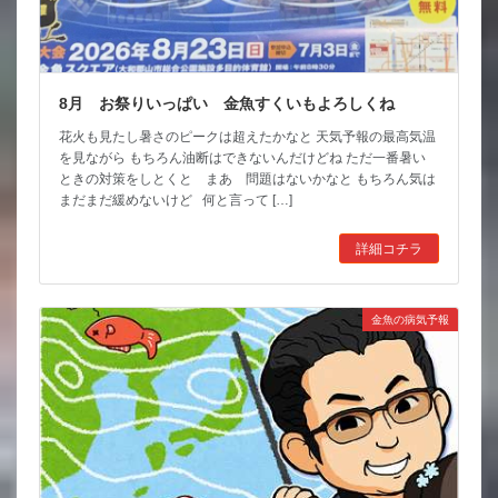
8月 お祭りいっぱい 金魚すくいもよろしくね
花火も見たし暑さのピークは超えたかなと 天気予報の最高気温
を見ながら もちろん油断はできないんだけどね ただ一番暑い
ときの対策をしとくと まあ 問題はないかなと もちろん気は
まだまだ緩めないけど 何と言って […]
詳細コチラ
金魚の病気予報