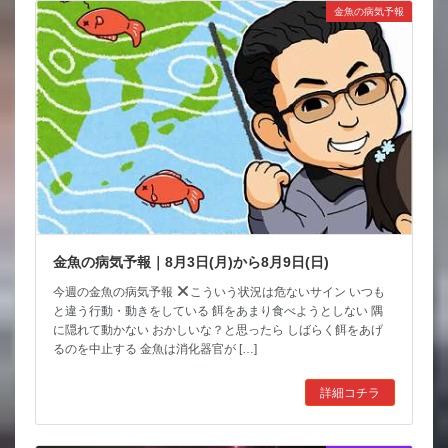
金魚の病気予報
金魚の病気予報｜8月3日(月)から8月9日(日)
今週の金魚の病気予報
こういう状況は危ないサイン いつも
と違う行動・動きをしている 餌をあまり食べようとしない 隅
に隠れて動かない おかしいな？と思ったら しばらく餌をあげ
るのを中止する 金魚は消化器官が […]
詳細コチラ