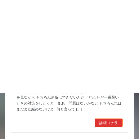
スタッフブログ
8月 お祭りいっぱい 金魚すくいもよろしくね
花火も見たし暑さのピークは超えたかなと 天気予報の最高気温
を見ながら もちろん油断はできないんだけどね ただ一番暑い
ときの対策をしとくと まあ 問題はないかなと もちろん気は
まだまだ緩めないけど 何と言って […]
詳細コチラ