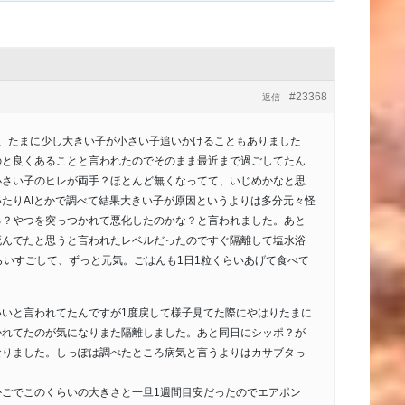
#23368
返信
て、たまに少し大きい子が小さい子追いかけることもありました
のと良くあることと言われたのでそのまま最近まで過ごしてたん
小さい子のヒレが両手？ほとんど無くなってて、いじめかなと思
たりAIとかで調べて結果大きい子が原因というよりは多分元々怪
る？やつを突っつかれて悪化したのかな？と言われました。あと
死んでたと思うと言われたレベルだったのですぐ隔離して塩水浴
らいすごして、ずっと元気。ごはんも1日1粒くらいあげて食べて
いいと言われてたんですが1度戻して様子見てた際にやはりたまに
かれてたのが気になりまた隔離しました。あと同日にシッポ？が
なりました。しっぽは調べたところ病気と言うよりはカサブタっ
かごでこのくらいの大きさと一旦1週間目安だったのでエアポン