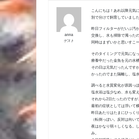
こんにちは！あれ以降元気
別で分けて飼育していまし
昨日フィルターがだいぶ汚
anna
交換し、水も掃除で濁った
ゲスト
同時はまずいかと思いすこ
そのタイミングで元気にな
療養中だった金魚を元の水
その日は元気だったんです
かったのでまた隔離し、塩
調べると水質変化が原因っ
塩水浴は塩少なめ、水も変
それから2日たったのですが
最初の症状としては浮いて
昨日あたりはたまにひっく
（転倒っぽい。反対は向い
夜はかなり弱々しくなる。
み。