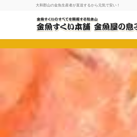
コ
ナ
大和郡山の金魚生産者が直送するから元気で安い！
ン
ビ
テ
ゲ
ン
ー
ツ
シ
に
ョ
移
ン
動
に
移
動