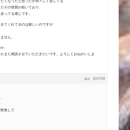
く亡くなったと思ったが弱々しく息してる
まだその状態が続いており、
り反ってる感じです。
生きてくれてるのは嬉しいのですが
てません。
のか、
るかまた相談させていただきたいです。よろしくおねがいしま
#23709
返信
で
げ絶食して