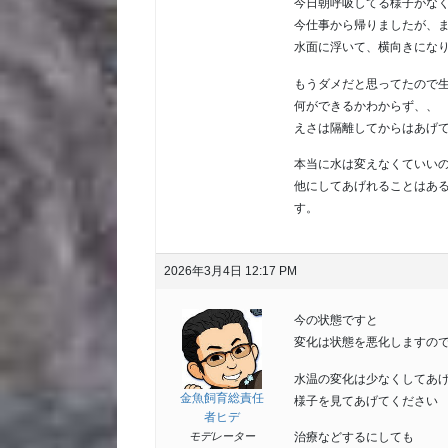
今日朝呼吸してる様子がな
今仕事から帰りましたが、
水面に浮いて、横向きにな
もうダメだと思ってたので
何ができるかわからず、、
えさは隔離してからはあげ
本当に水は変えなくていい
他にしてあげれることはあ
す。
2026年3月4日 12:17 PM
今の状態ですと
変化は状態を悪化しますの
水温の変化は少なくしてあ
金魚飼育総責任
様子を見てあげてください
者ヒデ
治療などするにしても
モデレーター