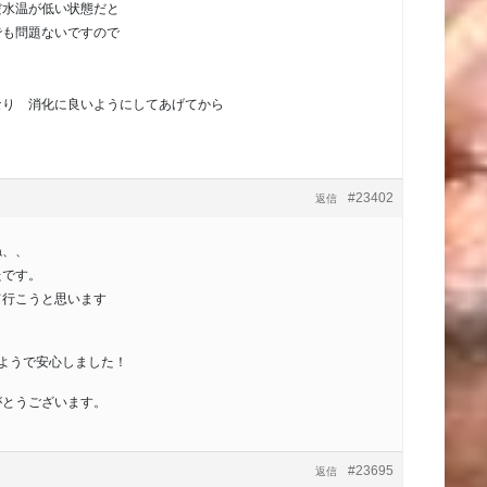
だ水温が低い状態だと
でも問題ないですので
なり 消化に良いようにしてあげてから
#23402
返信
ね、、
たです。
て行こうと思います
！
ようで安心しました！
がとうございます。
#23695
返信