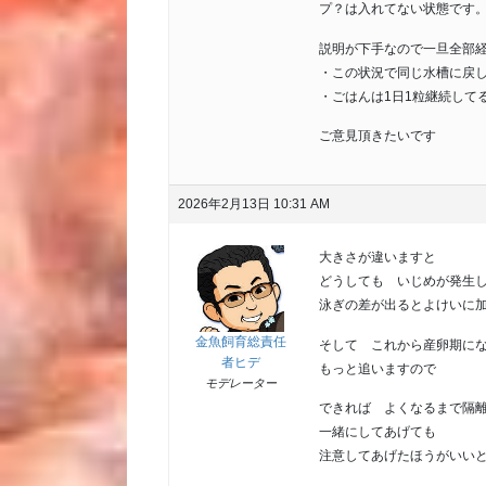
プ？は入れてない状態です
説明が下手なので一旦全部
・この状況で同じ水槽に戻
・ごはんは1日1粒継続して
ご意見頂きたいです
2026年2月13日 10:31 AM
大きさが違いますと
どうしても いじめが発生
泳ぎの差が出るとよけいに
金魚飼育総責任
そして これから産卵期に
者ヒデ
もっと追いますので
モデレーター
できれば よくなるまで隔
一緒にしてあげても
注意してあげたほうがいい