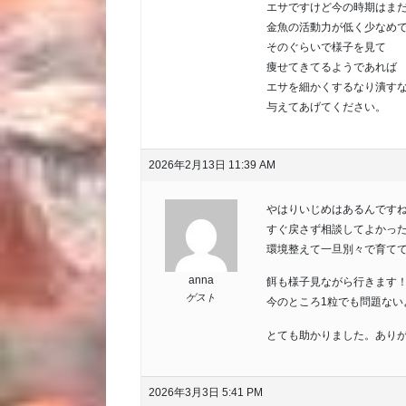
エサですけど今の時期はま
金魚の活動力が低く少なめ
そのぐらいで様子を見て
痩せてきてるようであれば
エサを細かくするなり潰す
与えてあげてください。
2026年2月13日 11:39 AM
やはりいじめはあるんです
すぐ戻さず相談してよかっ
環境整えて一旦別々で育て
anna
餌も様子見ながら行きます
ゲスト
今のところ1粒でも問題ない
とても助かりました。あり
2026年3月3日 5:41 PM