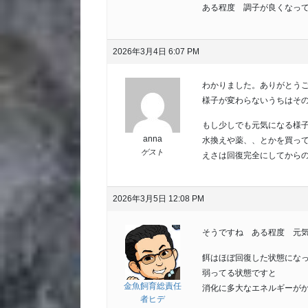
ある程度 調子が良くなっ
2026年3月4日 6:07 PM
わかりました。ありがとう
様子が変わらないうちはそ
もし少しでも元気になる様
anna
水換えや薬、、とかを買っ
ゲスト
えさは回復完全にしてから
2026年3月5日 12:08 PM
そうですね ある程度 元
餌はほぼ回復した状態にな
弱ってる状態ですと
金魚飼育総責任
消化に多大なエネルギーが
者ヒデ