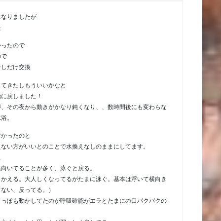
になりましたが
た
かったので
ので
ーしだけ交換
ってきたしもういいかなと
槽に戻しました！
が、その夜から動きがかなり鈍くなり、、数時間後にも変わらな
水浴。
ぽかったのと
えない方がいいとのことで水換えなしのままにしてます。
、
横向いてることが多く、泳ぐと戻る。
りかえる。大人しくなってるがたまに泳ぐ。基本は浮いて横向き
てない、反ってる。）
しっぽも動かしてたのが呼吸確認がエラとたまにの口パクパクの