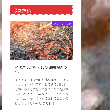
最新投稿
スタッフブログ
イタズラだろうけどね被害がきつ
い
ようやくメインのため池が満水になり少
しずつオーバーフローしてきて 川に水
が流れるようになってきてポンプを設置
しました ただ みんなとってるんだろう
ね なかなか うちまで流れてこないの
はしょうがないかな まあ […]