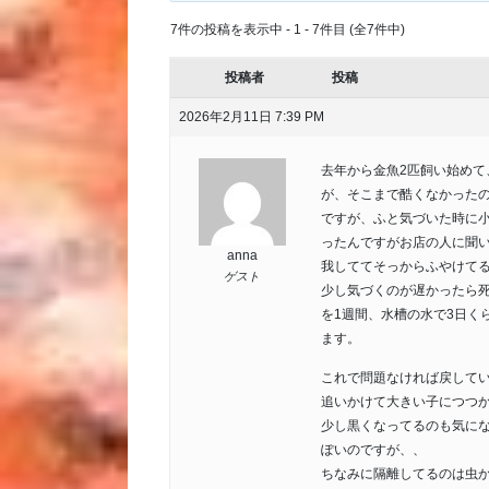
7件の投稿を表示中 - 1 - 7件目 (全7件中)
投稿者
投稿
2026年2月11日 7:39 PM
去年から金魚2匹飼い始め
が、そこまで酷くなかった
ですが、ふと気づいた時に
ったんですがお店の人に聞い
anna
我しててそっからふやけて
ゲスト
少し気づくのが遅かったら
を1週間、水槽の水で3日く
ます。
これで問題なければ戻して
追いかけて大きい子につつ
少し黒くなってるのも気に
ぽいのですが、、
ちなみに隔離してるのは虫