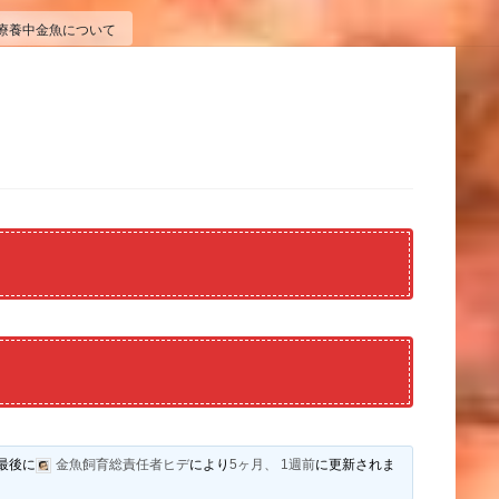
療養中金魚について
最後に
金魚飼育総責任者ヒデ
により
5ヶ月、 1週前
に更新されま