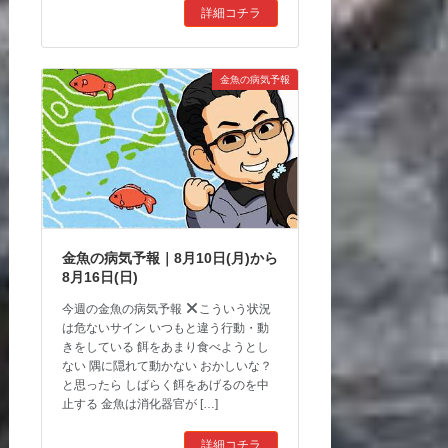
詳細コチラ
金魚の病気予報
金魚の病気予報｜8月10日(月)から
8月16日(日)
今週の金魚の病気予報
こういう状況
は危ないサイン いつもと違う行動・動
きをしている 餌をあまり食べようとし
ない 隅に隠れて動かない おかしいな？
と思ったら しばらく餌をあげるのを中
止する 金魚は消化器官が […]
詳細コチラ