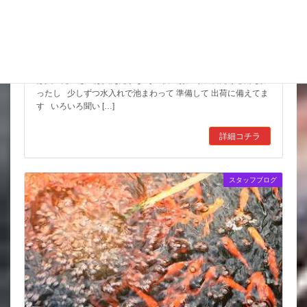
スッポンを妙に最近見かけるんだけど
市場も暑かった～ セリもなかなか活気あったしね とりあえず
は買いたいものは買えたかな その後 お湿り程度だけど雨も振
ったし 少しずつ水入れで池まわって 準備して 出荷に備えてま
す いろいろ聞い […]
詳細コチラ
スタッフブログ