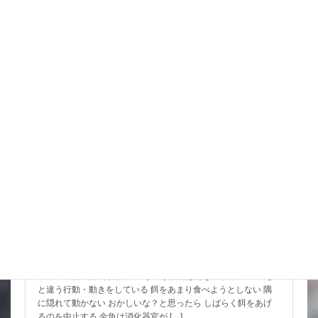
まだまだ緩めないけど 何と言って […]
詳細コチラ
金魚の病気予報
金魚の病気予報｜8月3日(月)から8月9日(日)
今週の金魚の病気予報
こういう状況は危ないサイン いつも
と違う行動・動きをしている 餌をあまり食べようとしない 隅
に隠れて動かない おかしいな？と思ったら しばらく餌をあげ
るのを中止する 金魚は消化器官が […]