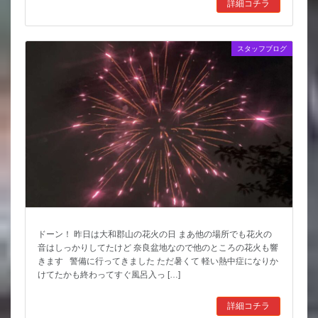
詳細コチラ
スタッフブログ
ドーン！ 昨日は大和郡山の花火の日 まあ他の場所でも花火の
音はしっかりしてたけど 奈良盆地なので他のところの花火も響
きます 警備に行ってきました ただ暑くて 軽い熱中症になりか
けてたかも終わってすぐ風呂入っ […]
詳細コチラ