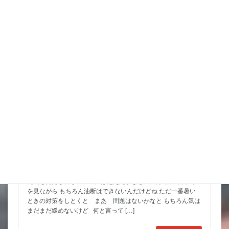
詳細コチラ
スタッフブログ
8月 お祭りいっぱい 金魚すくいもよろしくね
花火も見たし暑さのピークは超えたかなと 天気予報の最高気温
を見ながら もちろん油断はできないんだけどね ただ一番暑い
ときの対策をしとくと まあ 問題はないかなと もちろん気は
まだまだ緩めないけど 何と言って […]