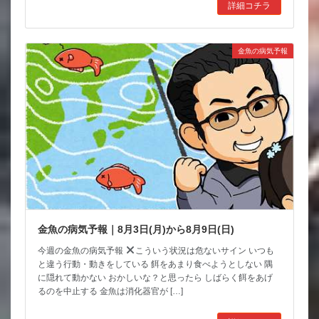
詳細コチラ
金魚の病気予報
金魚の病気予報｜8月3日(月)から8月9日(日)
今週の金魚の病気予報
こういう状況は危ないサイン いつも
と違う行動・動きをしている 餌をあまり食べようとしない 隅
に隠れて動かない おかしいな？と思ったら しばらく餌をあげ
るのを中止する 金魚は消化器官が […]