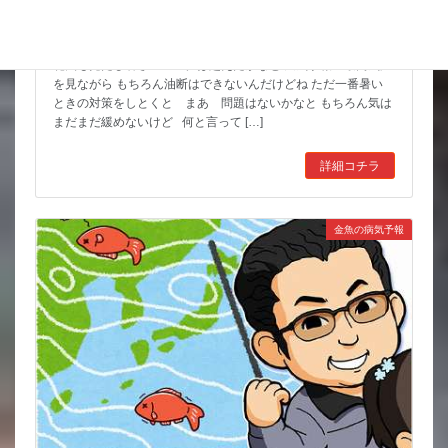
8月 お祭りいっぱい 金魚すくいもよろしくね
花火も見たし暑さのピークは超えたかなと 天気予報の最高気温
を見ながら もちろん油断はできないんだけどね ただ一番暑い
ときの対策をしとくと まあ 問題はないかなと もちろん気は
まだまだ緩めないけど 何と言って […]
詳細コチラ
金魚の病気予報