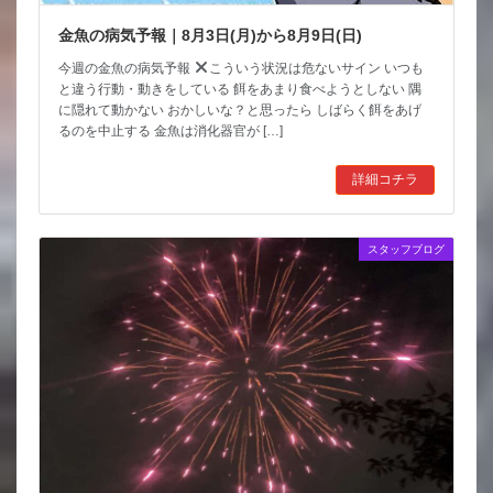
金魚の病気予報｜8月3日(月)から8月9日(日)
今週の金魚の病気予報
こういう状況は危ないサイン いつも
と違う行動・動きをしている 餌をあまり食べようとしない 隅
に隠れて動かない おかしいな？と思ったら しばらく餌をあげ
るのを中止する 金魚は消化器官が […]
詳細コチラ
スタッフブログ