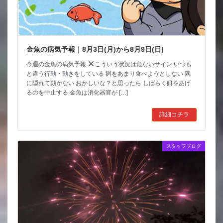
金魚の病気予報｜8月3日(月)から8月9日(日)
今週の金魚の病気予報
こういう状況は危ないサイン いつも
と違う行動・動きをしている 餌をあまり食べようとしない 隅
に隠れて動かない おかしいな？と思ったら しばらく餌をあげ
るのを中止する 金魚は消化器官が […]
詳細コチラ
スタッフブログ