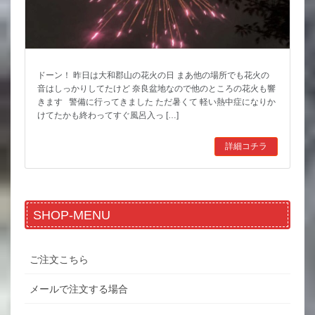
ドーン！ 昨日は大和郡山の花火の日 まあ他の場所でも花火の
音はしっかりしてたけど 奈良盆地なので他のところの花火も響
きます 警備に行ってきました ただ暑くて 軽い熱中症になりか
けてたかも終わってすぐ風呂入っ […]
詳細コチラ
SHOP-MENU
ご注文こちら
メールで注文する場合