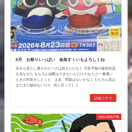
8月 お祭りいっぱい 金魚すくいもよろしくね
花火も見たし暑さのピークは超えたかなと 天気予報の最高気温
を見ながら もちろん油断はできないんだけどね ただ一番暑い
ときの対策をしとくと まあ 問題はないかなと もちろん気は
まだまだ緩めないけど 何と言って […]
詳細コチラ
金魚の病気予報