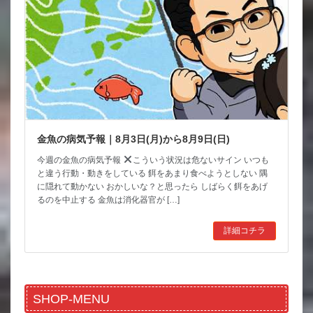
金魚の病気予報｜8月3日(月)から8月9日(日)
今週の金魚の病気予報
こういう状況は危ないサイン いつも
と違う行動・動きをしている 餌をあまり食べようとしない 隅
に隠れて動かない おかしいな？と思ったら しばらく餌をあげ
るのを中止する 金魚は消化器官が […]
詳細コチラ
SHOP-MENU