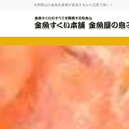
コ
ナ
大和郡山の金魚生産者が直送するから元気で安い！
ン
ビ
テ
ゲ
ン
ー
ツ
シ
に
ョ
移
ン
動
に
移
動