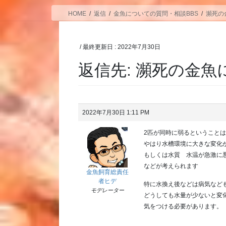
HOME
返信
金魚についての質問・相談BBS
瀕死の
/ 最終更新日 :
2022年7月30日
返信先: 瀕死の金
2022年7月30日 1:11 PM
2匹が同時に弱るということ
やはり水槽環境に大きな変化
もしくは水質 水温が急激に
などが考えられます
金魚飼育総責任
者ヒデ
特に水換え後などは病気など
モデレーター
どうしても水量が少ないと変
気をつける必要があります。