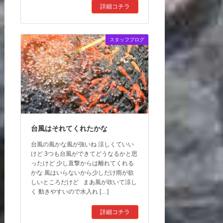
詳細コチラ
スタッフブログ
台風はそれてくれたかな
台風の風かな風が強いね 涼しくていい
けど 3つも台風ができてどうなるかと思
ったけど 少し直撃からは離れてくれる
かな 風はいらないから少しだけ雨が欲
しいところだけど まあ風が吹いて涼し
く 動きやすいので水入れ […]
詳細コチラ