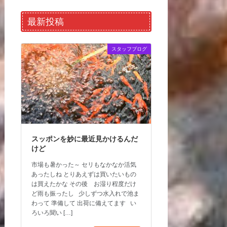
最新投稿
スタッフブログ
スッポンを妙に最近見かけるんだ
けど
市場も暑かった～ セリもなかなか活気
あったしね とりあえずは買いたいもの
は買えたかな その後 お湿り程度だけ
ど雨も振ったし 少しずつ水入れで池ま
わって 準備して 出荷に備えてます い
ろいろ聞い […]