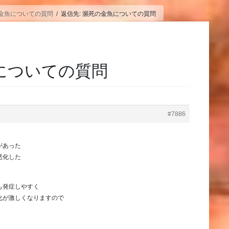
金魚についての質問
返信先: 瀕死の金魚についての質問
魚についての質問
#7886
は
があった
悪化した
も発症しやすく
化が激しくなりますので