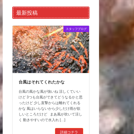
最新投稿
スタッフブログ
台風はそれてくれたかな
台風の風かな風が強いね 涼しくていい
けど 3つも台風ができてどうなるかと思
ったけど 少し直撃からは離れてくれる
かな 風はいらないから少しだけ雨が欲
しいところだけど まあ風が吹いて涼し
く 動きやすいので水入れ […]
詳細コチラ