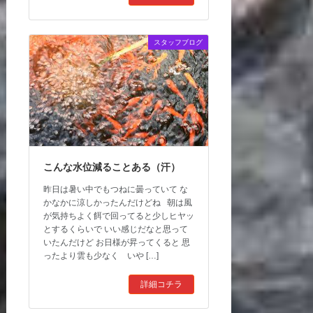
スタッフブログ
こんな水位減ることある（汗）
昨日は暑い中でもつねに曇っていて な
かなかに涼しかったんだけどね 朝は風
が気持ちよく餌で回ってると少しヒヤッ
とするくらいで いい感じだなと思って
いたんだけど お日様が昇ってくると 思
ったより雲も少なく いや […]
詳細コチラ