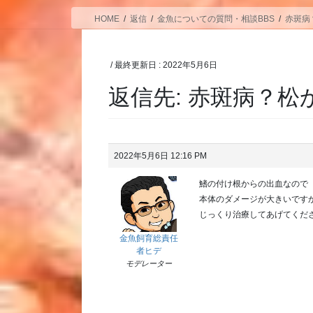
HOME
返信
金魚についての質問・相談BBS
赤斑病
/ 最終更新日 :
2022年5月6日
返信先: 赤斑病？松
2022年5月6日 12:16 PM
鰭の付け根からの出血なので
本体のダメージが大きいです
じっくり治療してあげてくだ
金魚飼育総責任
者ヒデ
モデレーター