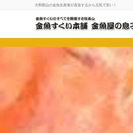
コ
ナ
大和郡山の金魚生産者が直送するから元気で安い！
ン
ビ
テ
ゲ
ン
ー
ツ
シ
に
ョ
移
ン
動
に
移
動