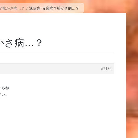
？松かさ病…？
返信先: 赤斑病？松かさ病…？
かさ病…？
#7134
からね
さい。