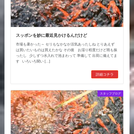
スッポンを妙に最近見かけるんだけど
市場も暑かった～ セリもなかなか活気あったしね とりあえず
は買いたいものは買えたかな その後 お湿り程度だけど雨も振
ったし 少しずつ水入れで池まわって 準備して 出荷に備えてま
す いろいろ聞い […]
詳細コチラ
スタッフブログ